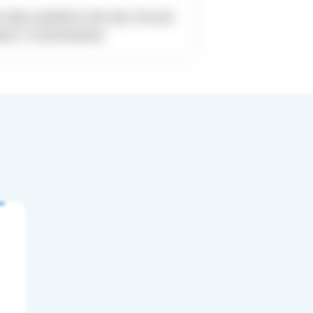
与体裁, 设定相符的UI, 特效, 角色, 环境, 音效
有超2万个的巨型声音资料库