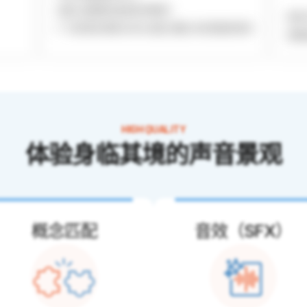
– 游戏, 视频等内容的BGM制作
– 制作
– 广泛的音乐类型以及与主题, 地图, 状况匹配的音乐
– 拥
HIGH QUALITY
体验身临其境的声音景观
概念匹配
音效（SFX）