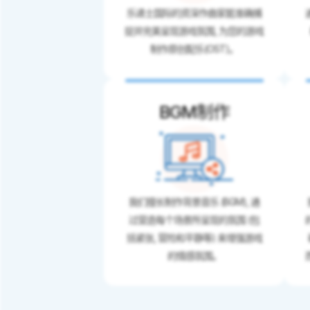
乐递士国际的资深作曲家能准确捕
捉并完美呈现游戏氛围, 为您的游戏
制作原创配乐(OST)。
BGM制作
我们擅长制作背景音乐 (BGM), 通
过营造每个场景所呈现的氛围 (包
括紧张, 冒险和平静等) 来增强游戏
的情感氛围。