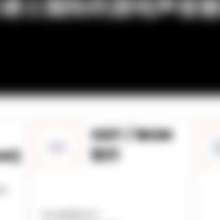
递士国际的游戏声音服
OST / BGM
er)
制作
服务
– 专业作曲家制作OST