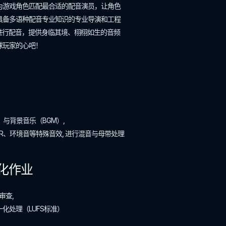
为游戏角色匹配最合适的配音演员，让角色
具备多语种配音专业知识的专业导演和工程
进行配音，提供身临其境、栩栩如生的音频
玩家的心吧！​
与背景音乐（BGM）,
SMR、环境音等特殊音效, 进行混音与母带处理
化作业
审查,
化处理（LUFS标准）