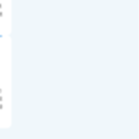
境
迷
力
显
浸