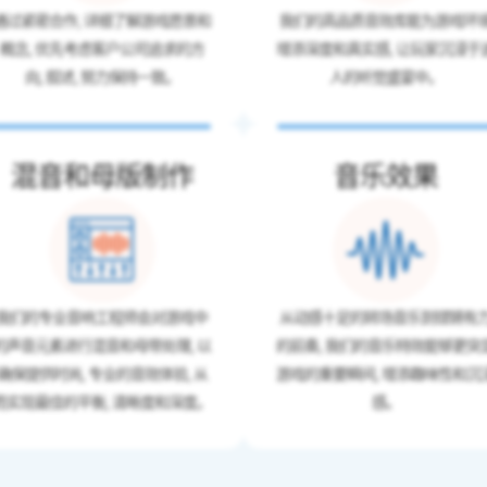
通过紧密合作, 详细了解游戏愿景和
我们的高品质音效库能为游戏环
概念, 优先考虑客户公司追求的方
增添深度和真实感, 让玩家沉浸于
向, 叙述, 努力保持一致。
人的听觉盛宴中。
混音和母版制作
音乐效果
我们的专业音响工程师会对游戏中
从动感十足的转场音乐到铿锵有
的声音元素进行混音和母带处理, 以
的前奏, 我们的音乐特效能够更突
确保提供时尚, 专业的音效体验, 从
游戏的重要瞬间, 增添趣味性和沉
而实现最佳的平衡, 清晰度和深度。
感。