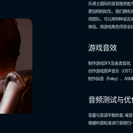
乐递士国际的录音服务能
更加栩栩如生。我们拥有
师团队，可以用19种语言
体验。用游戏角色俘获全球
游戏音效
制作游戏SFX及各类音效,
创作游戏原声音乐（OST）
制作拟音（Foley）、A
音频测试与优
音量与音调平衡检查, 噪音
根据听感标准进行音频归一