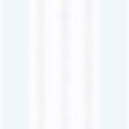
하
트
경
게
를
에
파
이
깊
악
해
이
하
하
와
고
기
현
완
위
실
벽
해
감
하
노
을
게
력
더
보
합
해
완
니
플
하
다.
레
여,
귀
이
귀
사
어
사
에
가
의
서
매