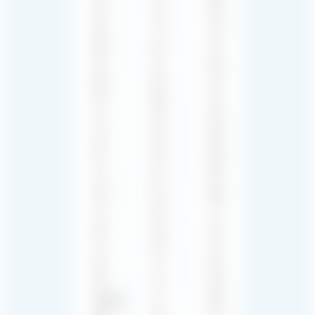
게
추
혹
임
구
적
에
하
인
어
는
청
울
방
각
리
향
경
는
성,
험
오
내
에
리
러
몰
지
티
입
널
브
할
사
와
수
운
일
있
드
치
도
트
시
록
랙
키
해
(OST)
는
줍