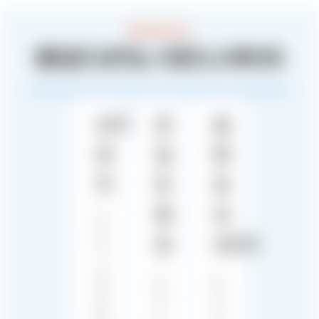
HIGH QUALITY
몰입감 넘치는 사운드스케이프
OST
콘
음
제
셉
향
작
트
효
매
과
라
칭
(SFX)
티
스
글
당
당
로
사
사
벌