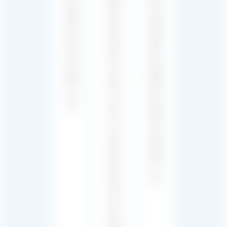
작
세
이
을
심
에
전
하
흥
문
게
미
으
믹
와
로
싱
몰
합
하
입
니
고
감
다.
마
을
스
더
터
해
하
줍
여
니
최
다.
적
의
균