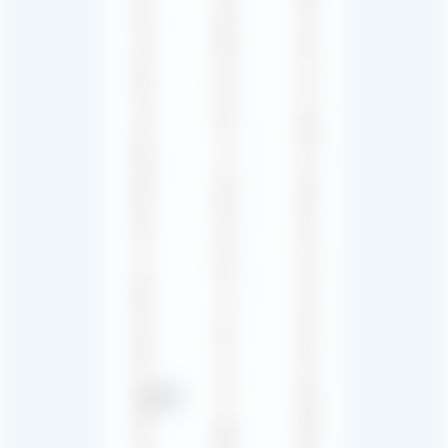
임
험
요
의
을
한
감
보
순
정
장
간
적
하
을
영
기
더
향
위
욱
을
해
돋
높
게
보
이
임
이
는
의
게
배
사
하
경
운
여
음
드
게
악
요
임
(BGM)
소
플
제
를
레