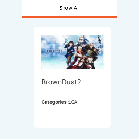
Show All
BrownDust2
Cocob
Categories :
LQA
Categori