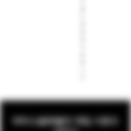
선
을
다
해
함
께
작
업
합
니
다.
라티스글로벌의 게임 사운드