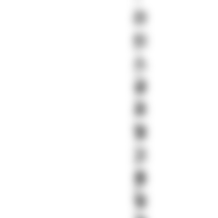
사
라
의
게
티
임
스
에
더
글
욱
강
로
렬
한
벌
몰
입
고
감
품
을
불
질
어
넣