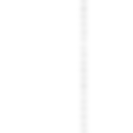
욱
몰
입
감
넘
치
는
게
임
환
경
을
조
성
하
세
요.
귀