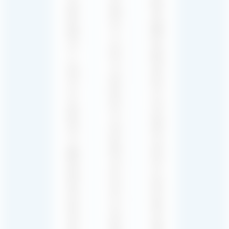
팅
장
엔
어
면
지
를
에
니
비
서
어
롯
느
가
한
껴
세
당
지
련
사
는
되
의
분
고
음
위
전
악
기
문
효
를
적
과
설
인
는
정
오
게
하
디
임
여
오
의
게
경
중