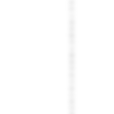
라
티
스
글
로
벌
의
고
품
질
게
임
사
운
드
로
더