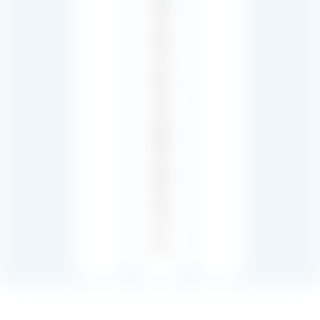
형,
선
명
도
및
깊
이
를
이
끌
어
냅
니
다.