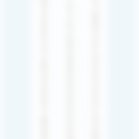
는
의
의
귀
고
숙
사
품
련
와
질
된
긴
사
작
밀
운
곡
히
드
가
협
효
들
업
과
이
하
라
게
여
이
임
게
브
분
임
러
위
비
리
기
전
는
를
과
게
정
콘
임
확
셉
환