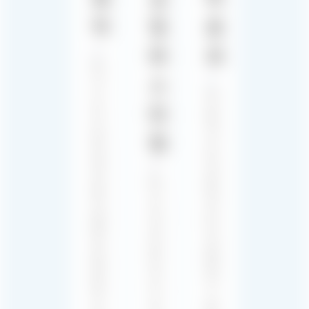
작
및
효
마
과
당
스
사
역
는
터
동
긴
적
장
링
인
감,
전
모
당
환
험
사
부
심,
의
터
평
전
강
온
문
렬
함
오
한
등
디
스
각
오