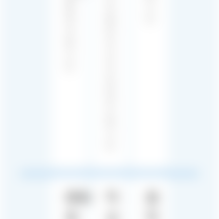
을
것
니
제
을
다.
작
최
합
우
니
선
다.
으
로
생
각
합
니
다.
BGM
믹
음
제
싱
악