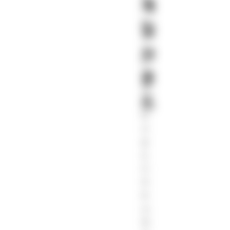
게
기
위
임
해
전
사
문
운
작
곡
드
가
와
사
운
드
디
자
이
너,
10