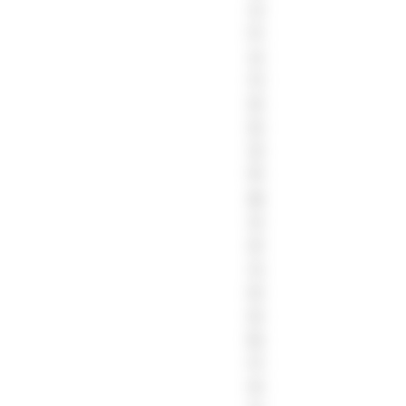
년
이
상
의
현
장
경
력
을
갖
춘
숙
련
된
팀
이
최