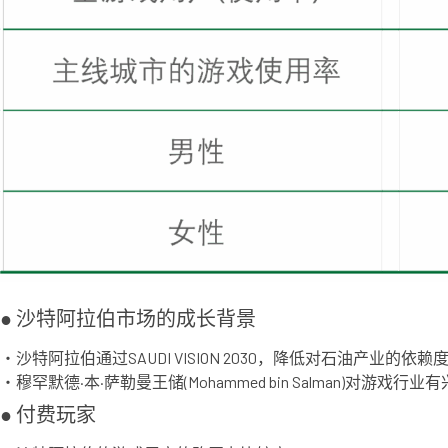
● 沙特阿拉伯市场的成长背景
・沙特阿拉伯通过SAUDI VISION 2030，降低对石油产业的
・穆罕默德·本·萨勒曼王储(Mohammed bin Salman)对游戏
● 付费玩家