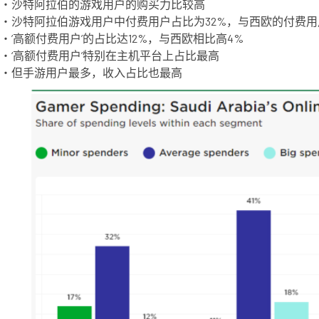
・沙特阿拉伯的游戏用户的购买力比较高
・沙特阿拉伯游戏用户中付费用户占比为32%，与西欧的付费用户
・’高额付费用户’的占比达12%，与西欧相比高4%
・‘高额付费用户’特别在主机平台上占比最高
・但手游用户最多，收入占比也最高