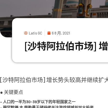
Latis GC
6 8 月, 2021
[沙特阿拉伯市场]
[沙特阿拉伯市场] 增长势头较高并继续扩
● 关键要点
– 人口的一半为30-39岁以下的年轻国家之一
– 穆罕默德·本·萨勒曼王储持续关注游戏领域并加大投资