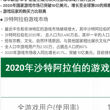
– 2020年国家游戏市场已突破10亿美元，增长至全球第20的规
– 游戏玩家的购买力比较高
● 沙特阿拉伯游戏市场
・ 最近中东和非洲地区的游戏市场继续增大，其中沙特阿拉伯
・ 沙特阿拉伯在2020年， 总人口为3,490万名，其中一半的人口
・ 但有宗教、文化、自然环境原因，与其他国家相比娱乐文化
・ 全人口中游戏用户为2,120万，占据总人口的60%
・ 2020年游戏市场收入同比增长41.1%，突破 10亿美元，目