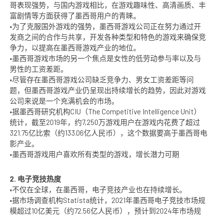
哥表现强势，与国内游戏相比，在游戏趣味性、高清画质、丰
富剧情等方面获得了墨西哥用户的青睐。
•为了克服国外游戏的强势，墨西哥游戏公司正在努力通过开
发商之间的合作与共享，开发各种类型和特色的游戏来确保竞
争力，以提高在墨西哥游戏产业的地位。
•墨西哥游戏市场的另一个焦点是女性的低劳动参与率以及与
男性的工资差距。
•尽管存在墨西哥游戏公司缺乏竞争力、男女工资差距等问
题，但墨西哥游戏产业仍呈现出持续增长的趋势，因此对游戏
公司来说是一个充满机会的市场。
•据墨西哥研究机构CIU（The Competitive Intelligence Unit）
统计，截至2019年，约7,250万游戏用户在游戏内花费了超过
321.75亿比索（约133.06亿人民币），这个数据要高于墨西哥电
影产业。
•墨西哥游戏用户喜欢所有类型的游戏，增长潜力可期
2. 电子竞技热度
•不仅在全球，在墨西哥，电子竞技产业也在持续增长。
•据市场调查机构Statista统计，2021年墨西哥电子竞技市场规
模超过10亿美元（约72.56亿人民币），预计到2024年市场规