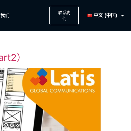
联系我
中文 (中国)
我们​
们​
rt2）