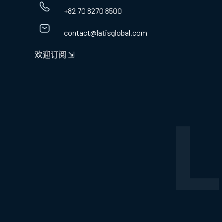
+82 70 8270 8500
contact@latisglobal.com
欢迎订阅 ⇲