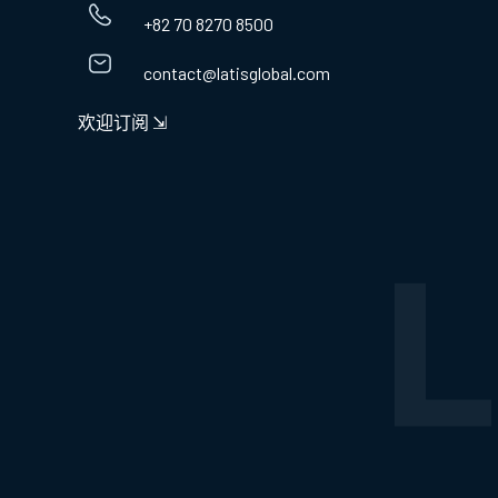
+82 70 8270 8500
contact@latisglobal.com
欢迎订阅 ⇲