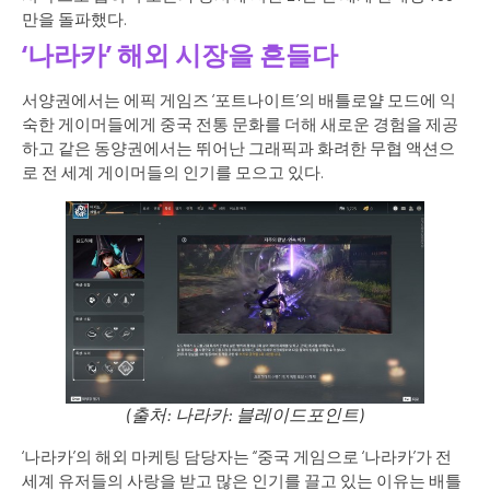
만을 돌파했다.
‘나라카’ 해외 시장을 흔들다
서양권에서는 에픽 게임즈 ‘포트나이트’의 배틀로얄 모드에 익
숙한 게이머들에게 중국 전통 문화를 더해 새로운 경험을 제공
하고 같은 동양권에서는 뛰어난 그래픽과 화려한 무협 액션으
로 전 세계 게이머들의 인기를 모으고 있다.
(출처: 나라카: 블레이드포인트)
‘나라카’의 해외 마케팅 담당자는 “중국 게임으로 ‘나라카’가 전
세계 유저들의 사랑을 받고 많은 인기를 끌고 있는 이유는 배틀