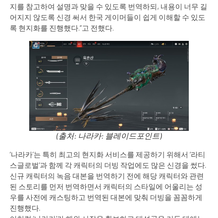
지를 참고하여 설명과 맞을 수 있도록 번역하되, 내용이 너무 길
어지지 않도록 신경 써서 한국 게이머들이 쉽게 이해할 수 있도
록 현지화를 진행했다.”고 전했다.
(출처: 나라카: 블레이드포인트)
‘나라카’는 특히 최고의 현지화 서비스를 제공하기 위해서 ‘라티
스글로벌’과 함께 각 캐릭터의 더빙 작업에도 많은 신경을 썼다.
신규 캐릭터의 녹음 대본을 번역하기 전에 해당 캐릭터와 관련
된 스토리를 먼저 번역하면서 캐릭터의 스타일에 어울리는 성
우를 사전에 캐스팅하고 번역된 대본에 맞춰 더빙을 꼼꼼하게
진행했다.