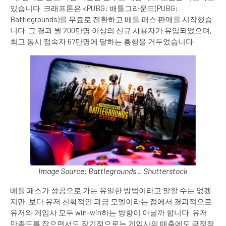
있습니다. 크래프톤은 <PUBG: 배틀그라운드(PUBG:
Battlegrounds)를 무료로 전환하고 배틀 패스 판매를 시작했습
니다. 그 결과 월 200만명 이상의 신규 사용자가 유입되었으며,
최고 동시 접속자 67만명에 달하는 흥행을 거두었습니다.
Image Source: Battlegrounds _ Shutterstock
배틀 패스가 성공으로 가는 유일한 방법이라고 말할 수는 없겠
지만, 보다 유저 친화적인 과금 모델이라는 점에서 결과적으로
유저와 게임사 모두 win-win하는 방향이 아닐까 합니다. 유저
만족도를 잡으면서도 장기적으로는 게임사의 매출에도 긍정적