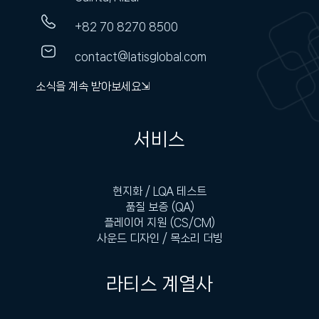
+82 70 8270 8500
contact@latisglobal.com
소식을 계속 받아보세요⇲
서비스
현지화 / LQA 테스트
품질 보증 (QA)
플레이어 지원 (CS/CM)
사운드 디자인 / 목소리 더빙
라티스 계열사