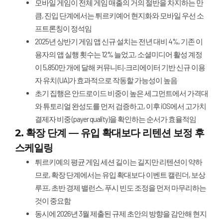
모바일 게임이 전체 게임 매출의 거의 절반을 차지하는 만
큼, 진입 단계에서는 튀르키예어 현지화와 모바일 우선 소
프트론칭이 정석임
2025년 상반기 게임 앱 신규 설치는 전년 대비 4%, 기존 이
용자의 앱 실행 횟수는 12% 늘었고, 소셜미디어 활성 계정
이 5,850만 개에 달해 커뮤니티·크리에이터 기반 신규 이용
자 유치 (UA)가 효과적으로 작동할 가능성이 높음
초기 집행은 안드로이드 비중이 높은 세그먼트에서 가격대
와 튜토리얼 완성도를 먼저 검증하고, 이후 iOS에서 고가치
결제자 비중 (payer quality)을 확인하는 순서가 효율적임
2. 확장 단계 — 유입 확대보다 리텐션 보정 후
스케일링
튀르키예의 평균 게임 세션 길이는 길지만 리텐션이 약하
므로, 확장 단계에서는 유입 확대보다 이벤트 캘린더, 보상
루프, 초반 경제 밸런스, 푸시 빈도 조정을 먼저 마무리하는
것이 중요함
동시에 2026년 3월 제출된 규제 초안의 방향을 감안해 현지