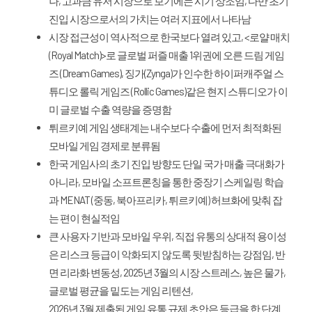
나, 고과금 유저 시장으로 보기에는 시기 상조임, 다만 초기
진입 시장으로서의 가치는 여러 지표에서 나타남
시장 접근성이 역사적으로 한국보다 열려 있고, <로얄 매치
(Royal Match)>로 글로벌 퍼즐 매출 1위권에 오른 드림 게임
즈 (Dream Games), 징가(Zynga)가 인수한 하이퍼캐주얼 스
튜디오 롤릭 게임즈 (Rollic Games)같은 현지 스튜디오가 이
미 글로벌 수출 역량을 증명함
튀르키예 게임 생태계는 내수보다 수출에 먼저 최적화된
모바일 게임 경제로 분류됨
한국 게임사의 초기 진입 방향도 단일 국가 매출 극대화가
아니라, 모바일 소프트론칭을 통한 중장기 스케일링 학습
과 MENAT (중동, 북아프리카, 튀르키예) 허브화에 맞춰 잡
는 편이 현실적임
큰 사용자 기반과 모바일 우위, 직접 유통의 상대적 용이성
은 리스크 등급이 악화되지 않도록 뒷받침하는 강점임, 반
면 리라화 변동성, 2025년 3월의 시장 스트레스, 높은 물가,
글로벌 평균을 밑도는 게임 리텐션,
2026년 3월 제출된 게임 유통 규제 초안은 등급을 한 단계