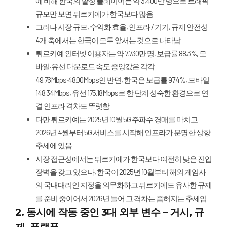
에 비해 한국의 활성 플레이어는 약 3,400만 명으로 트래픽
규모만 보면 튀르키예가 한국보다 많음
그러나 시장 규모, 수익화 효율, 인프라 / 기기, 규제 안전성
4개 축에서는 한국이 모두 앞서는 것으로 나타남
튀르키예 인터넷 이용자는 약 7,730만 명, 보급률 88.3%, 모
바일·유선 다운로드 속도 중앙값은 각각
49.76Mbps·48.00Mbps인 반면, 한국은 보급률 97.4%, 모바일
148.34Mbps, 유선 175.18Mbps로 한 단계 성숙한 환경으로 연
결 인프라 격차도 뚜렷함
다만 튀르키예는 2025년 10월 5G 주파수 경매를 마치고
2026년 4월부터 5G 서비스를 시작해 인프라가 분명한 상향
추세에 있음
시장 접근성에서는 튀르키예가 한국보다 여전히 낮은 진입
장벽을 갖고 있으나, 한국이 2025년 10월부터 해외 게임사
의 국내대리인 지정을 의무화하고 튀르키예도 유사한 규제
를 준비 중이어서 2026년 들어 그 격차는 좁혀지는 추세임
2. 동시에 작동 중인 3대 외부 변수 – 거시, 규