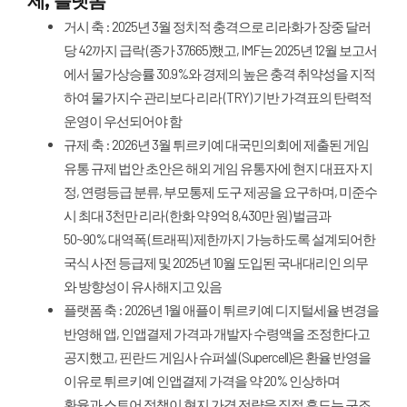
제, 플랫폼
거시 축 : 2025년 3월 정치적 충격으로 리라화가 장중 달러
당 42까지 급락 (종가 37.665)했고, IMF는 2025년 12월 보고서
에서 물가상승률 30.9%와 경제의 높은 충격 취약성을 지적
하여 물가지수 관리보다 리라 (TRY) 기반 가격표의 탄력적
운영이 우선되어야 함
규제 축 : 2026년 3월 튀르키예 대국민의회에 제출된 게임
유통 규제 법안 초안은 해외 게임 유통자에 현지 대표자 지
정, 연령등급 분류, 부모통제 도구 제공을 요구하며, 미준수
시 최대 3천만 리라 (한화 약 9억 8,430만 원) 벌금과
50~90% 대역폭 (트래픽) 제한까지 가능하도록 설계되어한
국식 사전 등급제 및 2025년 10월 도입된 국내대리인 의무
와 방향성이 유사해지고 있음
플랫폼 축 : 2026년 1월 애플이 튀르키예 디지털세율 변경을
반영해 앱, 인앱결제 가격과 개발자 수령액을 조정한다고
공지했고, 핀란드 게임사 슈퍼셀 (Supercell)은 환율 반영을
이유로 튀르키예 인앱결제 가격을 약 20% 인상하며
환율과 스토어 정책이 현지 가격 전략을 직접 흔드는 구조