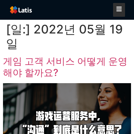
[일:]
2022년 05월 19
일
게임 고객 서비스 어떻게 운영
해야 할까요?