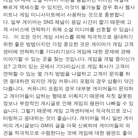
빠르게 액세스할 수 있지만, 이것이 불가능할 경우 회사 웹사
이트나 게임 미니사이트에서 사용하는 것으로 충분합니
다. 일부 게이머는 SNS 채널이 응답 시간이 짧기 때문에 고
객 서비스에 연락하기 위해 소셜 미디어를 선호할 수 있습니
다. 이 모든 것이 게임 서비스를 위해 적극적으로 응대하기
위한 좋은 방법이지만 가장 중요한 것은 게이머가 게임 고객
센터에 연락하기를 기다리기보다 게임에 대한 문제에 관해
이야기할 수 있는 곳을 찾는 것입니다. 게임을 개발 중이신가
요? 고객이 있는 곳에서 기다리십시오 게임 회사가 고객이
연락할 수 있는 몇 가지 방법을 나열하고 고객이 문의를 하
면 응대하면 되지만 게임 커뮤니티 포럼의 경우 상황이 약간
다릅니다. 커뮤니티 포럼의 경우 대부분 게이머들이 문의하
고 게이머들이 답하는 형태로 이뤄지기 때문에 자칫 잘못된
정보나 부정적인 게시글로 인해 게임의 평판이 나빠질 수 있
습니다. 그렇기 때문에 게임 고객센터에서 적극적으로 모니
터링하고 응대하는 것이 좋습니다. 게이머들 역시 일반 게이
머의 게시글보다 GM의 글을 더욱 신뢰하며 게이머들의 의
견을 적극적으로 수렴한다는 것에 게임에 대한 평판도 좋아