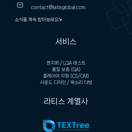
contact@latisglobal.com
소식을 계속 받아보세요⇲
서비스
현지화 / LQA 테스트
품질 보증 (QA)
플레이어 지원 (CS/CM)
사운드 디자인 / 목소리 더빙
라티스 계열사