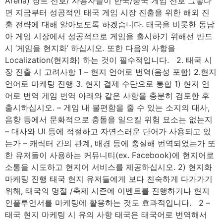
Arena) 장르 선호/ 사용자들이 한국/중국 게임 선호 그렇다
면 지금부터 성공적인 태국 게임 시장 진출을 위한 해외 진
출 전략에 대해 알아보도록 하겠습니다. 태국을 비롯한 동남
아 게임 시장에서 성공적으로 게임을 출시하기 위해선 반드
시 ​‘게임을 현지화’ 하십시오. 또한 다음의 사항을
Localization(현지화) 하는 것이 필수적입니다. 2. 태국 시
장 진출 시 고려사항 1 – 현지 언어로 번역(음성 포함) 2.현지
언어로 마케팅 진행 3. 현지 결제 수단으로 통합 1) 현지 언
어로 번역 게임 번역 아래와 같은 사항을 충분히 검토한 후
출시하십시오. – 게임 내 불편함을 줄 수 있는 소지의 대사,
음향 등에서 문화적으로 충돌을 일으킬 위험 요소는 없는지
– 대사와 UI 등에 적절하고 자연스러운 단어가 사용되고 있
는가 – 캐릭터 간의 관계, 배경 등에 충실해 번역되었는가 또
한 유저들이 사용하는 커뮤니티(ex. Facebook)에 현지어로
소통을 시도하고 현지어 서비스를 제공하십시오. 2) 현지화
마케팅 진행 태국 현지 유저들에게 보다 친숙하게 다가가기
위해, 태국의 명절 /축제 시즌에 이벤트를 진행하거나 현지
인플루언서를 마케팅에 활용하는 것도 효과적입니다. 2 –
태국 현지 마케팅 시 유의 사항 태국은 태국어로 번역해서