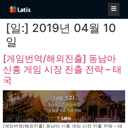
[일:]
2019년 04월 10
일
[게임번역/해외진출] 동남아
신흥 게임 시장 진출 전략 – 태
국
[게임번역/해외진출] 동남아 신흥 게임 시장 진출 전략 – 태