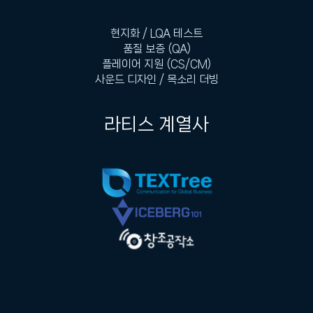
현지화 / LQA 테스트
품질 보증 (QA)
플레이어 지원 (CS/CM)
사운드 디자인 / 목소리 더빙
라티스 계열사