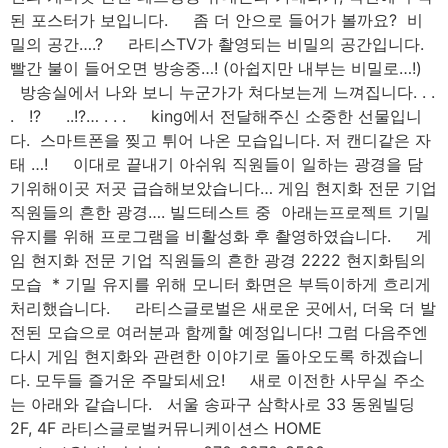
된 포스터가 보입니다. 좀 더 안으로 들어가 볼까요? ​ 비
밀의 공간….? 라티스TV가 촬영되는 비밀의 공간입니다.
빨간 불이 들어오면 방송중…! (아쉽지만 내부는 비밀로…!)
방송실에서 나와 보니 누군가가 쳐다보는게 느껴집니다. . .
. ​ ​ !? ​..!?… . . ​. king에서 전달해주신 소중한 선물입니
다. ​ 스마트폰을 찢고 튀어 나온 모습입니다. 저 캔디같은 자
태 …! 이대로 끝내기 아쉬워 직원들이 일하는 광경을 담
기위해이곳 저곳 급습해보았습니다… 게임 현지화 전문 기업
직원들의 흔한 광경…. 빌드테스트 중 ​ 아래는프로젝트 기밀
유지를 위해 프로그램을 비활성화 후 촬영하였습니다. 게
임 현지화 전문 기업 직원들의 흔한 광경 2222 현지화팀의
모습 ​ * 기밀 유지를 위해 모니터 화면은 부득이하게 흐리게
처리했습니다. 라티스글로벌은 새로운 곳에서, 더욱 더 발
전된 모습으로 여러분과 함께할 예정입니다! ​그럼 다음주엔
다시 게임 현지화와 관련한 이야기로 돌아오도록 하겠습니
다. 모두들 즐거운 주말되세요! 새로 이전한 사무실 주소
는 아래와 같습니다. 서울 송파구 삼학사로 33 동원빌딩
2F, 4F 라티스글로벌커뮤니케이션스 HOME