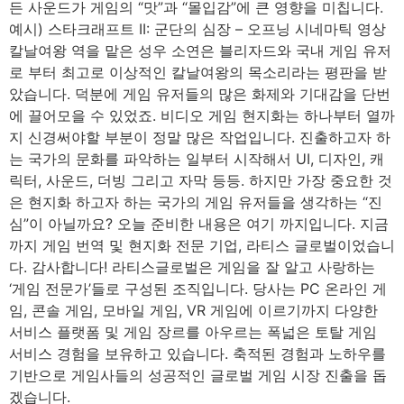
든 사운드가 게임의 “맛”과 “몰입감”에 큰 영향을 미칩니다.
예시) 스타크래프트 II: 군단의 심장 – 오프닝 시네마틱 영상
칼날여왕 역을 맡은 성우 소연은 블리자드와 국내 게임 유저
로 부터 최고로 이상적인 칼날여왕의 목소리라는 평판을 받
았습니다. 덕분에 게임 유저들의 많은 화제와 기대감을 단번
에 끌어모을 수 있었죠. 비디오 게임 현지화는 하나부터 열까
지 신경써야할 부분이 정말 많은 작업입니다. 진출하고자 하
는 국가의 문화를 파악하는 일부터 시작해서 UI, 디자인, 캐
릭터, 사운드, 더빙 그리고 자막 등등. 하지만 가장 중요한 것
은 현지화 하고자 하는 국가의 게임 유저들을 생각하는 “진
심”이 아닐까요? 오늘 준비한 내용은 여기 까지입니다. 지금
까지 게임 번역 및 현지화 전문 기업, 라티스 글로벌이었습니
다. 감사합니다! 라티스글로벌은 게임을 잘 알고 사랑하는
‘게임 전문가’들로 구성된 조직입니다. 당사는 PC 온라인 게
임, 콘솔 게임, 모바일 게임, VR 게임에 이르기까지 다양한
서비스 플랫폼 및 게임 장르를 아우르는 폭넓은 토탈 게임
서비스 경험을 보유하고 있습니다. 축적된 경험과 노하우를
기반으로 게임사들의 성공적인 글로벌 게임 시장 진출을 돕
겠습니다.