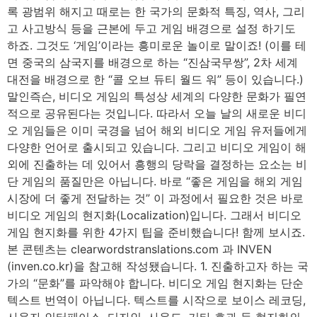
록 광범위 해지고 때로는 한 국가의 문화적 특징, 역사, 그리
고 사고방식 등을 근본에 두고 게임 배경으로 설정 하기도
하죠. 그것도 ‘게임’이라는 흥미로운 놀이로 말이죠! (이를 테
면 중국의 삼국지를 배경으로 하는 “진삼국무쌍”, 2차 세계
대전을 배경으로 한 “콜 오브 듀티 월드 워” 등이 있습니다.)
말인즉슨, 비디오 게임의 특성상 세계의 다양한 문화가 필연
적으로 공유된다는 것입니다. 따라서 오늘 날의 새로운 비디
오 게임들은 이미 국경을 넘어 해외 비디오 게임 유저들에게
다양한 언어로 출시되고 있습니다. 그리고 비디오 게임이 해
외에 진출하는 데 있어서 흥행의 당락을 결정하는 요소는 비
단 게임의 품질만은 아닙니다. 바로 “좋은 게임을 해외 게임
시장에 더 좋게 전달하는 것” 이 과정에서 필요한 것은 바로
비디오 게임의 현지화(Localization)입니다. 그래서 비디오
게임 현지화를 위한 4가지 팁을 준비했습니다! 함께 보시죠.
본 콘텐츠는 clearwordstranslations.com 과 INVEN
(inven.co.kr)을 참고해 작성됐습니다. 1. 진출하고자 하는 국
가의 “문화”를 파악해야 합니다. 비디오 게임 현지화는 단순
텍스트 번역이 아닙니다. 텍스트를 시작으로 보이스 레코딩,
사용자 인터페이스, 디자인, 사운드, 기타 효과 등 현지화의