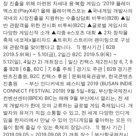
장 진출을 위해 마련된 차세대 융·복합 게임쇼 ‘2019 플레이
엑스포(PlayX4)’! 올해 플레이엑스포는 ▲국내게임 개발사의
국내외 시장진출을 지원하는 수출상담회 비투비(B2B) ▲일
반 관람객을 위한 전시회 비투씨(B2C) ▲글로벌 게임사의
다양한 게임신작 소개 ▲각종 e스포츠 대회 ▲ 2차 창작물
축제 네코제x블리자드 ▲트위치 스트리머 팬미팅으로 구성
돼 관람객을 맞이했다고 합니다. 1) 행사기간 | B2B
2019.5.9(목) ~ 5.10(금), 2일간 B2C 2019.5.9(목) ~
5.12(일), 4일간 2) 개최장소 | 일산 킨텍스 제2전시장 6, 7, 8
홀 B2B | 6홀, B2C | 7, 8홀 주최 | 경기도 주관 | B2B 경기콘
텐츠진흥원, B2C 킨텍스 후원 | 문화체육관광부, 한국콘텐츠
진흥원 – 부산 인디커넥트 페스티벌 2019 (BUSAN INDIE
CONNECT FESTIVAL 2019) 9월 5일~8일, 부산항국제전시
컨벤션센터(BPEX) BIC는 매해 9월 부산에서 열리는, 전 세
계 개발자가 한데 모여 교류하는 글로벌 게임 축제입니다. 개
발자와 유저가 직접 소통할 수 있고, 전 세계 다양한 인디게
임을 한자리에서 만날 수 있어 인디게임을 좋아하는 모든 이
들이 함께 즐길 수 있는 축제의 장입니다. 1) 행사 기간 |
2019.09.05 ~ 2019.09.08 2) 개최 장소 | 부산항국제전시