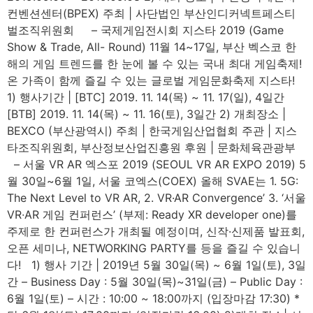
컨벤션센터(BPEX) 주최 | 사단법인 부산인디커넥트페스티
벌조직위원회 – 국제게임전시회 지스타 2019 (Game
Show & Trade, All- Round) 11월 14~17일, 부산 벡스코 한
해의 게임 트렌드를 한 눈에 볼 수 있는 국내 최대 게임축제!
온 가족이 함께 즐길 수 있는 글로벌 게임문화축제 지스타!
1) 행사기간 | [BTC] 2019. 11. 14(목) ~ 11. 17(일), 4일간
[BTB] 2019. 11. 14(목) ~ 11. 16(토), 3일간 2) 개최장소 |
BEXCO (부산광역시) 주최 | 한국게임산업협회 주관 | 지스
타조직위원회, 부산정보산업진흥원 후원 | 문화체육관광부
– 서울 VR AR 엑스포 2019 (SEOUL VR AR EXPO 2019) 5
월 30일~6월 1일, 서울 코엑스(COEX) 올해 SVAE는 1. 5G:
The Next Level to VR AR, 2. VR·AR Convergence’ 3. ‘서울
VR∙AR 게임 컨퍼런스’ (부제: Ready XR developer one)를
주제로 한 컨퍼런스가 개최될 예정이며, 신작·신제품 발표회,
오픈 세미나, NETWORKING PARTY를 등을 즐길 수 있습니
다! 1) 행사 기간 | 2019년 5월 30일(목) ~ 6월 1일(토), 3일
간 – Business Day : 5월 30일(목)~31일(금) – Public Day :
6월 1일(토) – 시간 : 10:00 ~ 18:00까지 (입장마감 17:30) *