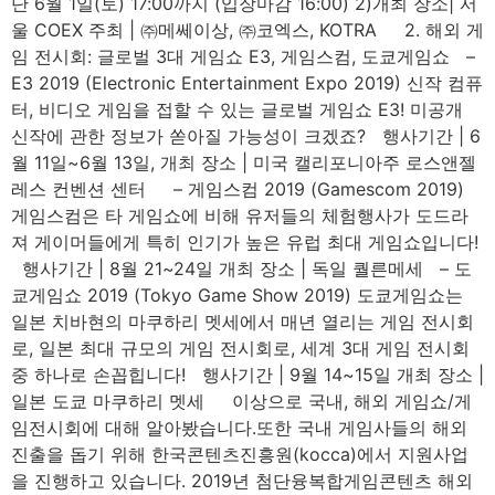
단 6월 1일(토) 17:00까지 (입장마감 16:00) 2)개최 장소| 서
울 COEX 주최 | ㈜메쎄이상, ㈜코엑스, KOTRA 2. 해외 게
임 전시회: 글로벌 3대 게임쇼 E3, 게임스컴, 도쿄게임쇼 –
E3 2019 (Electronic Entertainment Expo 2019) 신작 컴퓨
터, 비디오 게임을 접할 수 있는 글로벌 게임쇼 E3! 미공개
신작에 관한 정보가 쏟아질 가능성이 크겠죠? 행사기간 | 6
월 11일~6월 13일, 개최 장소 | 미국 캘리포니아주 로스앤젤
레스 컨벤션 센터 – 게임스컴 2019 (Gamescom 2019)
게임스컴은 타 게임쇼에 비해 유저들의 체험행사가 도드라
져 게이머들에게 특히 인기가 높은 유럽 최대 게임쇼입니다!
행사기간 | 8월 21~24일 개최 장소 | 독일 퀄른메세 – 도
쿄게임쇼 2019 (Tokyo Game Show 2019) 도쿄게임쇼는
일본 치바현의 마쿠하리 멧세에서 매년 열리는 게임 전시회
로, 일본 최대 규모의 게임 전시회로, 세계 3대 게임 전시회
중 하나로 손꼽힙니다! 행사기간 | 9월 14~15일 개최 장소 |
일본 도쿄 마쿠하리 멧세 이상으로 국내, 해외 게임쇼/게
임전시회에 대해 알아봤습니다.또한 국내 게임사들의 해외
진출을 돕기 위해 한국콘텐츠진흥원(kocca)에서 지원사업
을 진행하고 있습니다. 2019년 첨단융복합게임콘텐츠 해외