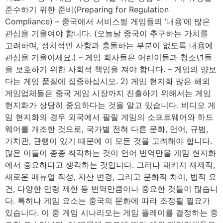
준수하기 위한 준비(Preparing for Regulation
Compliance) – 중국에서 서비스될 게임들의 ‘내용’에 많은
관심을 기울여야 합니다. (오늘날 중국이 추구하는 가치를
고려하며, 정치적인 사항과 충돌하는 부분이 없도록 내용에
관심을 기울이세요.) – 게임 회사들은 어린이들과 청소년들
을 보호하기 위한 사회적 책임을 져야 합니다. – 게임의 양보
다는 게임 품질에 집중하십시오. 2) 게임 현지화 많은 해외
게임업체들은 중국 게임 시장까지 진출하기 위해서는 게임
현지화가 상당히 중요하다는 것을 알고 있습니다. 비디오 게
임 현지화의 경우 외국에서 팔릴 게임의 소프트웨어와 하드
웨어를 개조한 것으로, 국가별 전혀 다른 문화, 언어, 규범,
가치관, 관행이 있기 때문에 이 모든 것을 고려해야 합니다.
많은 이들이 종종 착각하는 것이 언어 번역만을 게임 현지화
에서 중요하다고 생각하는 것입니다. 그러나 패키지 재제작,
새로운 매뉴얼 작성, 자산 변경, 그리고 문화적 차이, 법적 요
건, 다양한 연령 제한 등 번역만큼이나 중요한 것들이 많습니
다. 특히나 게임 요소는 중국의 문화에 따라 조정될 필요가
있습니다. 이 중 게임 시나리오는 게임 플레이를 결정하는 중