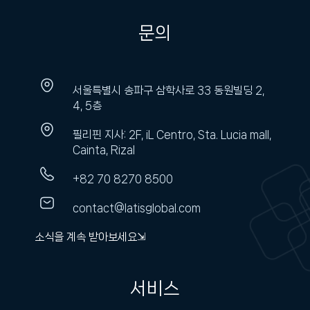
문의
서울특별시 송파구 삼학사로 33 동원빌딩 2,
4, 5층
필리핀 지사: 2F, iL Centro, Sta. Lucia mall,
Cainta, Rizal
+82 70 8270 8500
contact@latisglobal.com
소식을 계속 받아보세요⇲
서비스