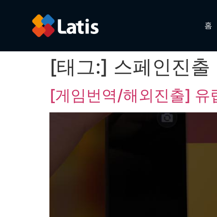
홈
[태그:]
스페인진출
[게임번역/해외진출] 유럽