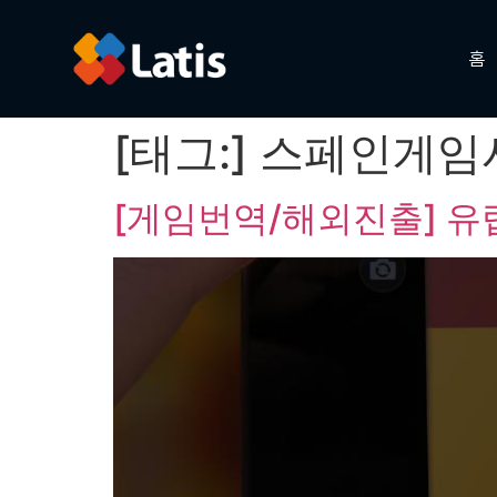
홈
[태그:]
스페인게임
[게임번역/해외진출] 유럽