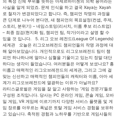
의 특정 신체 부위를 뜻하는 아제르바이젠의 의학 용어라는
사실을 알게 되었죠. 문제 인식을 하고 결국 Xaya는 Xayah
로 철자가 변경되었다고 합니다. 즉, 챔피언 작명의 과정을
큰 단계로 나누어 본다면, 새 챔피언의 목표설정(컨셉, 주제,
스토리, 분위기) – 네임스토밍(리서치, 이름 후보 리스트업)
– 최종 점검(현지화 팀, 챔피언 팀, 작가)이라고 설명 할 수
있을 것 입니다. 5. 리그 오브 레전드(League Of Legends)
세계관 오늘은 리그오브레전드 챔피언들의 작명 과정에 대
해 알아보았습니다. 개인적으로도 리그오브레전드 팀이 챔
피언 하나하나에 얼마나 심혈을 기울이고 있는지 정말 대단
하다는 생각이 들었습니다. 여러분들은 어떻게 보셨나요? 흥
미롭고 매력적인 리그오브레전드의 세계관, 그리고 그에 걸
맞는 신선하고 매력적인 챔피언들의 캐릭터와 이름, 아마 세
계가 리그오브레전드에 열광하는 이유가 아닐까요?
라티스글로벌은 게임을 잘 알고 사랑하는 ‘게임 전문가’들로
구성된 조직입니다. 당사는 PC 온라인 게임, 콘솔 게임, 모바
일 게임, VR 게임에 이르기까지 다양한 서비스 플랫폼 및 게
임 장르를 아우르는 폭넓은 토탈 게임 서비스 경험을 보유하
고 있습니다. 축적된 경험과 노하우를 기반으로 게임사들의