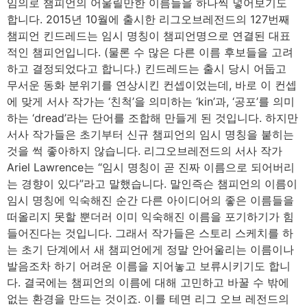
임의로 챔피언의 어울릴만한 이름들을 하나씩 넣어보기도
합니다. 2015년 10월에 출시한 리그오브레전드의 127번째
챔피언 킨드레드는 임시 명칭이 챔피언명으로 연결된 대표
적인 챔피언입니다. (물론 수 많은 다른 이름 후보들을 고려
하고 결정되었다고 합니다.) 킨드레드는 출시 당시 어둡고
무서운 동화 분위기를 연상시킨 컨셉이었는데, 바로 이 컨셉
에 맞게 서사 작가는 ‘친척’을 의미하는 ‘kin’과, ‘공포’를 의미
하는 ‘dread’라는 단어를 조합해 만들게 된 것입니다. 하지만
서사 작가들은 초기부터 신규 챔피언의 임시 명칭을 붙히는
것을 썩 좋아하지 않습니다. 리그오브레전드의 서사 작가
Ariel Lawrence는 “임시 명칭이 곧 진짜 이름으로 되어버리
는 경향이 있다”라고 말했습니다. 말인즉슨 챔피언의 이름이
임시 명칭에 익숙해진 순간 다른 아이디어의 좋은 이름들을
떠올리지 못할 뿐더러 이미 익숙해진 이름을 포기하기가 힘
들어진다는 것입니다. 그래서 작가들은 스토리 스케치를 하
는 초기 단계에서 새 챔피언에게 정말 안어울리는 이름이나
발음조차 하기 어려운 이름을 지어놓고 보류시키기도 합니
다. 결국에는 챔피언의 이름에 대해 고민하고 바꿀 수 밖에
없는 환경을 만드는 것이죠. 이를 테면 리그 오브 레전드의