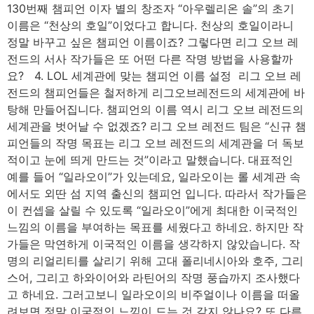
130번째 챔피언 이자 별의 창조자 “아우렐리온 솔”의 초기
이름은 “천상의 호일”이었다고 합니다. 천상의 호일이라니
정말 바꾸고 싶은 챔피언 이름이죠? 그렇다면 리그 오브 레
전드의 서사 작가들은 또 어떤 다른 작명 방법을 사용할까
요? 4. LOL 세계관에 맞는 챔피언 이름 설정 리그 오브 레
전드의 챔피언들은 철저하게 리그오브레전드의 세계관에 바
탕해 만들어집니다. 챔피언의 이름 역시 리그 오브 레전드의
세계관을 벗어날 수 없겠죠? 리그 오브 레전드 팀은 “신규 챔
피언들의 작명 목표는 리그 오브 레전드의 세계관을 더 독보
적이고 눈에 띄게 만드는 것”이라고 말했습니다. 대표적인
예를 들어 “일라오이”가 있는데요, 일라오이는 롤 세계관 속
에서도 외딴 섬 지역 출신의 챔피언 입니다. 따라서 작가들은
이 컨셉을 살릴 수 있도록 “일라오이”에게 최대한 이국적인
느낌의 이름을 부여하는 목표를 세웠다고 하네요. 하지만 작
가들은 막연하게 이국적인 이름을 생각하지 않았습니다. 작
명의 리얼리티를 살리기 위해 고대 폴리네시아와 호주, 그리
스어, 그리고 하와이어와 라틴어의 작명 풍습까지 조사했다
고 하네요. 그러고보니 일라오이의 비주얼이나 이름을 떠올
려보면 정말 이국적인 느낌이 드는 것 같지 않나요? 또 다른