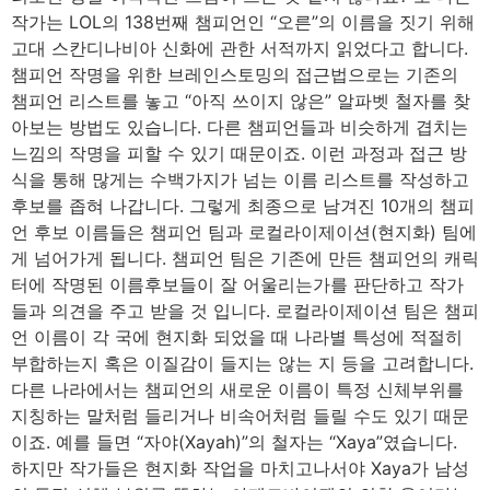
작가는 LOL의 138번째 챔피언인 “오른”의 이름을 짓기 위해
고대 스칸디나비아 신화에 관한 서적까지 읽었다고 합니다.
챔피언 작명을 위한 브레인스토밍의 접근법으로는 기존의
챔피언 리스트를 놓고 “아직 쓰이지 않은” 알파벳 철자를 찾
아보는 방법도 있습니다. 다른 챔피언들과 비슷하게 겹치는
느낌의 작명을 피할 수 있기 때문이죠. 이런 과정과 접근 방
식을 통해 많게는 수백가지가 넘는 이름 리스트를 작성하고
후보를 좁혀 나갑니다. 그렇게 최종으로 남겨진 10개의 챔피
언 후보 이름들은 챔피언 팀과 로컬라이제이션(현지화) 팀에
게 넘어가게 됩니다. 챔피언 팀은 기존에 만든 챔피언의 캐릭
터에 작명된 이름후보들이 잘 어울리는가를 판단하고 작가
들과 의견을 주고 받을 것 입니다. 로컬라이제이션 팀은 챔피
언 이름이 각 국에 현지화 되었을 때 나라별 특성에 적절히
부합하는지 혹은 이질감이 들지는 않는 지 등을 고려합니다.
다른 나라에서는 챔피언의 새로운 이름이 특정 신체부위를
지칭하는 말처럼 들리거나 비속어처럼 들릴 수도 있기 때문
이죠. 예를 들면 “자야(Xayah)”의 철자는 “Xaya”였습니다.
하지만 작가들은 현지화 작업을 마치고나서야 Xaya가 남성