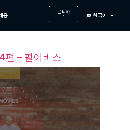
문의하
한국어
채용
기
4편 – 펄어비스