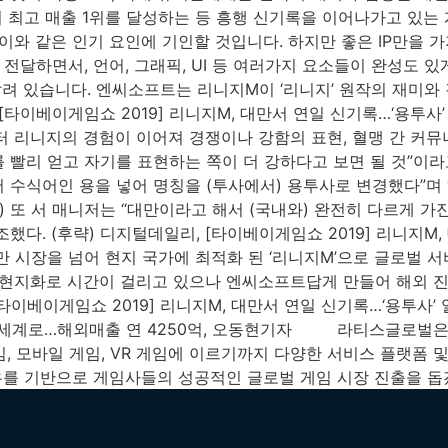
 최고 매출 1위를 달성하는 등 흥행 신기록을 이어나가고 있는
이와 같은 인기 요인에 기인할 것입니다. 하지만 좋은 IP만을 
달하면서, 언어, 그래픽, UI 등 여러가지 요소들이 완성도 있
도에 달려 있습니다. 엔씨소프트는 리니지M이 ‘리니지’ 원작의 재
[타이베이게임쇼 2019] 리니지M, 대만서 연일 신기록…‘용투사’
터 리니지의 경험이 이어져 경쟁이나 강함의 표현, 혈맹 간 커뮤
빨리 얻고 자기를 표현하는 쪽이 더 강하다고 보면 될 것”이라고
 수식어인 용을 넣어 명칭을 (투사에서) 용투사로 변경했다”며
) 또 서 매니저는 “대만이라고 해서 (국내와) 완전히 다르게 가
. (후략) 디지털데일리, [타이베이게임쇼 2019] 리니지M, 대
만 시장을 넘어 현지 국가에 최적화 된 ‘리니지M’으로 글로벌 서
본 현지화로 시간이 걸리고 있으나 엔씨소프트답게 만들어 해외 
이게임쇼 2019] 리니지M, 대만서 연일 신기록…‘용투사’ 일내나, 
흥행 세계로…해외매출 연 4250억, 오동현기자 라티스글로벌은 
게임, 모바일 게임, VR 게임에 이르기까지 다양한 서비스 플랫폼
우를 기반으로 게임사들의 성공적인 글로벌 게임 시장 진출을 돕