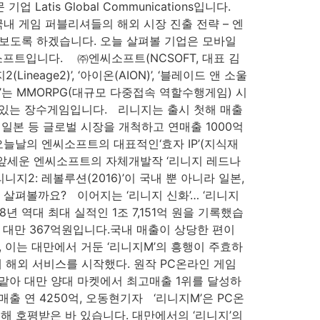
tis Global Communications입니다.
내 게임 퍼블리셔들의 해외 시장 진출 전략 – 엔
펴보도록 하겠습니다. 오늘 살펴볼 기업은 모바일
씨소프트입니다. ​ ㈜엔씨소프트(NCSOFT, 대표 김
neage2)’, ‘아이온(AION)’, ‘블레이드 앤 소울
eage)’는 MMORPG(대규모 다중접속 역할수행게임) 시
 있는 장수게임입니다. 리니지는 출시 첫해 매출
 일본 등 글로벌 시장을 개척하고 연매출 1000억
 오늘날의 엔씨소프트의 대표적인‘효자 IP’(지식재
P를 앞세운 엔씨소프트의 자체개발작 ‘리니지 레드나
리니지2: 레볼루션(2016)’이 국내 뿐 아니라 일본,
 살펴볼까요? 이어지는 ‘리니지 신화’… ‘리니지
 역대 최대 실적인 1조 7,151억 원을 기록했습
원, 대만 367억원입니다.국내 매출이 상당한 편이
, 이는 대만에서 거둔 ‘리니지M’의 흥행이 주효하
함께 해외 서비스를 시작했다. 원작 PC온라인 게임
을 맡아 대만 양대 마켓에서 최고매출 1위를 달성하
매출 연 4250억, 오동현기자 ‘리니지M’은 PC온
해 호평받은 바 있습니다. 대만에서의 ‘리니지’의