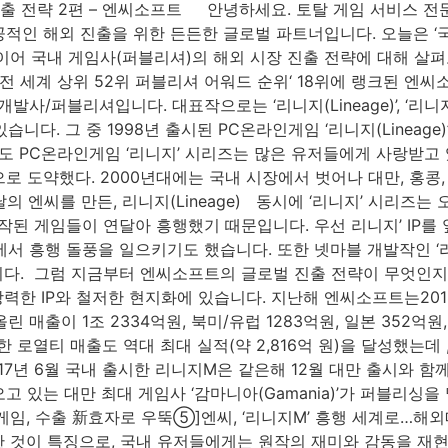
략 2편 – 엔씨소프트 안녕하세요. 토탈 게임 서비스 전문 기업 La
적인 해외 진출을 위한 든든한 글로벌 파트너입니다. 오늘은 ‘국
어 국내 게임사(퍼블리셔)의 해외 시장 진출 전략에 대해 살
18 전 세계 상위 52위 퍼블리셔 어워드 순위‘ ​18위에 랭크된 엔
/퍼블리셔입니다. 대표작으로는 ‘리니지(Lineage)’, ‘리니지2(Li
2) 등이 있습니다. 그 중 1998년 출시된 PC온라인게임 ‘리니지(Lin
도 PC온라인게임 ‘리니지’ 시리즈는 많은 유저들에게 사랑받고
로 도약했다. 2000년대에는 국내 시장에서 벗어나 대만, 홍콩,
 엔씨를 만든, 리니지(Lineage) 동시에 ‘리니지’ 시리즈는
 제작된 게임들이 연달아 흥행했기 때문입니다. ​우선 리니지’ I
만 시장에서 흥행 돌풍을 일으키기도 했습니다. 또한 넷마블 개발작인 ‘
다. ​ 그럼 지금부터 엔씨소프트의 글로벌 진출 전략이 무엇인지
한 IP와 철저한 현지화에 있습니다. 지난해 엔씨소프트는2018년
 매출이 1조 2334억원, 북미/유럽 1283억원, 일본 352억
 로열티 매출도 역대 최대 실적(약 2,816억 원)을 달성했는데 
2017년 6월 국내 출시한 리니지M은 같은해 12월 대만 출시와 
고 있는 대만 최대 게임사 ‘감마니아(Gamania)’가 퍼블리싱
 게임, 수출 新효자로 우뚝⑤]엔씨, ‘리니지M’ 흥행 세계로…해외
한 것이 특징으로, 국내 유저들에게는 원작의 재미와 감동을 재현