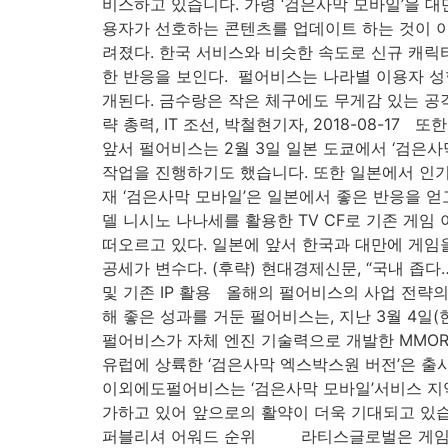
비스하고 있습니다. 가령 ‘검은사막 모바일’을 대
용자가 선호하는 콘텐츠를 업데이트 하는 것이 이
려졌다. 한국 서비스와 비슷한 속도로 신규 캐
한 반응을 보인다. ​ 펄어비스는 나라별 이용자 
개된다. 금수랑은 작은 체구에도 무게감 있는 공격
략 총력, IT 조선, 박철현기자, 2018-08-
앞서 펄어비스는 2월 3일 일본 도쿄에서 ‘검은
작업을 진행하기도 했습니다. 또한 일본에서 인기
재 ‘검은사막 모바일’은 일본에서 좋은 반응을 
델 니시노 나나세를 활용한 TV CF로 기존 게임
떠오르고 있다. 일본에 앞서 한국과 대만에 게임
공세가 변수다. (후략) 현대경제신문, “국내 좁다…
및 기존 IP 활용 올해의 펄어비스의 사업 전략의 
해 좋은 성과를 거둔 펄어비스는, 지난 3월 4일(현
펄어비스가 자체 엔진 기술력으로 개발한 MMORP
유럽에 상륙한 ‘검은사막 엑스박스원 버전’은 출
이외에도펄어비스는 ‘검은사막 모바일’서비스 지
가하고 있어 앞으로의 활약이 더욱 기대되고 있습니다
퍼블리셔 어워드 순위 라티스글로벌은 게임을 잘 