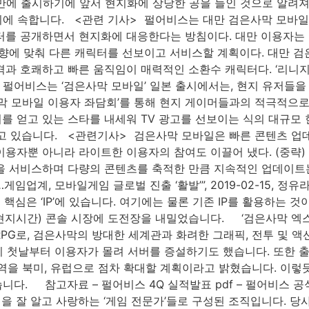
만에 출시하기에 앞서 현지화에 상당한 공을 들인 것으로 알려져
에 속합니다. <관련 기사> ​ 펄어비스는 대만 검은사막 모바일
릭터를 공개하면서 현지화에 대응한다는 방침이다. 대만 이용자는
성향에 맞춰 다른 캐릭터를 선보이고 서비스할 계획이다. 대만 검
과 호쾌하고 빠른 움직임이 매력적인 소환수 캐릭터다. ‘리니지M
17 또한 펄어비스는 ‘검은사막 모바일’ 일본 출시에서는, 현지 유
사막 모바일 이용자 좌담회’를 통해 현지 게이머들과의 적극적으
를 얻고 있는 스타를 내세워 TV 광고를 선보이는 식의 대규모 
얻고 있습니다. <관련기사> ​ 검은사막 모바일은 빠른 콘텐츠 
 이용자뿐 아니라 라이트한 이용자의 참여도 이끌어 냈다. (중략)
을 서비스하며 다량의 콘텐츠를 축적한 만큼 지속적인 업데이트는
게임업계, 모바일게임 글로벌 진출 ‘활발’”, 2019-02-15, 정
핵심은 ‘IP’에 있습니다. ​여기에는 물론 기존 IP를 활용하는 것
지시간) 콘솔 시장에 도전장을 내밀었습니다. ‘검은사막 엑스박스원 버전
G로, 검은사막의 방대한 세계관과 화려한 그래픽, 전투 및 액
시 첫날부터 이용자가 몰려 서버를 증설하기도 했습니다. 또한 출
역을 북미, 유럽으로 점차 확대할 계획이라고 밝혔습니다. 이렇
. 참고자료 – 펄어비스 4Q 실적발표 pdf – 펄어비스 공식 홈
알고 사랑하는 ‘게임 전문가’들로 구성된 조직입니다. 당사는 P