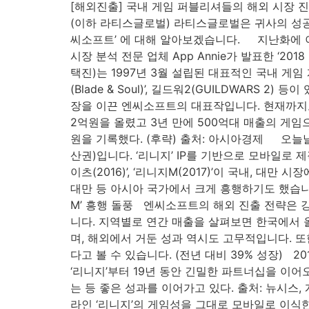
[해외진출] 국내 게임 퍼블리셔들의 해외 시장 진출 전
(이하 라티스글로벌) 라티스글로벌은 귀사의 성공
씨소프트’ 에 대해 알아보겠습니다. 지난화에 이
시장 분석 전문 업체 App Annie가 발표한 ‘20
택진)는 1997년 3월 설립된 대표적인 국내 게임 개발사
(Blade & Soul)’, 길드워2(GUILDWARS 
장을 이끈 엔씨소프트의 대표작입니다. 현재까지
2억원을 올렸고 3년 만에 500억대 매출의 게임으
원을 기록했다. (후략) 출처: 아시아경제 오늘날의
산권)입니다. ‘리니지’ IP를 기반으로 모바일로
이츠(2016)’, ‘리니지M(2017)’이 국내, 대
대만 등 아시아 국가에서 크게 흥행하기도 했습니
M’ 흥행 돌풍 엔씨소프트의 해외 진출 전략은 강력
니다. 지역별로 연간 매출을 살펴보면 한국에서 올린
며, 해외에서 거둔 성과 역시도 고무적입니다. 또한
다고 볼 수 있습니다. (전년 대비 39% 성장) 
‘리니지’부터 19년 동안 긴밀한 파트너십을 이어오
는 등 좋은 성과를 이어가고 있다. 출처: 뉴시스,
라인 ‘리니지’의 게임성을 그대로 모바일로 이식