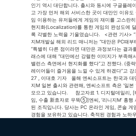
인기 역시 대단합니다. 출시와 동시에 구글플레이
고 가장 먼저 해외 서비스한 곳이 대만인 이유도 
임 이용하는 유저들에게 게임의 재미를 고스란히 전
현지화(Localization)를 통한 게임의 완성
록 각별한 노력을 기울였습니다. <관련 기사> “
지M개발실 해외 리드 매니저는 “대만은 PC때부
“특별히 다른 점이라면 대만은 과정보다는 결과를 
래스에 대해 “대만에선 강렬한 이미지가 부족해서
밸런스 측면에서 현지화를 했다”고 전했다. (중략
레이어들이 즐거움을 느낄 수 있게 하겠다”고 강조했다
27 , 이대호 기자 올해 엔씨소프트는 한국과 대
지M 일본 출시와 관련해, 엔씨소프트 측은 ‘일
모으고 있습니다. 참고자료 1. 디지털데일리, [타이베
임, 수출 新효자로 우뚝⑤]엔씨, ‘리니지M’ 
된 조직입니다. 당사는 PC 온라인 게임, 콘솔 
경험을 보유하고 있습니다. 축적된 경험과 노하