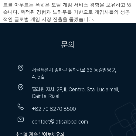
르를 아우르는 폭넓은 토탈 게임 서비스 경험을 보유하고 있
습니다. 축적된 경험과 노하우를 기반으로 게임사들의 성공
적인 글로벌 게임 시장 진출을 돕겠습니다.
문의
서울특별시 송파구 삼학사로 33 동원빌딩 2,
4, 5층
필리핀 지사: 2F, iL Centro, Sta. Lucia mall,
Cainta, Rizal
+82 70 8270 8500
contact@latisglobal.com
소식을 계속 받아보세요⇲