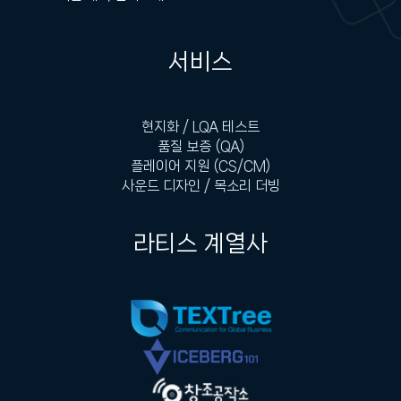
서비스
현지화 / LQA 테스트
품질 보증 (QA)
플레이어 지원 (CS/CM)
사운드 디자인 / 목소리 더빙
라티스 계열사