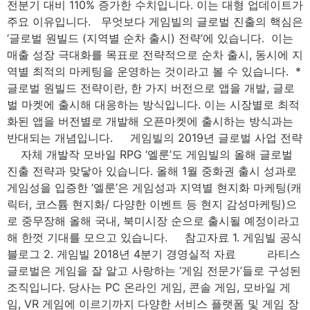
전분기 대비 110% 증가한 수치입니다. 이는 대형 업데이트가
주요 이유입니다. 무엇보다 게임빌의 글로벌 진출의 핵심은
‘글로벌 원빌드 (지역별 순차 출시) 전략’에 있습니다. ​ 이는
매출 성장 극대화를 목표로 전략적으로 순차 출시, 동시에 지
역별 최적의 마케팅을 운영하는 것이라고 볼 수 있습니다. ​ *
글로벌 원빌드 전략이란, 한 가지 버전으로 앱을 개발, 글로
벌 마켓에 출시해 대응하는 방식입니다. 이는 시장별로 최적
화된 앱을 버전별로 개발해 오픈마켓에 출시하는 방식과는
반대되는 개념입니다. 게임빌의 2019년 글로벌 사업 전략
자체 개발작 모바일 RPG ‘엘룬’도 게임빌의 올해 글로벌
진출 전략과 맞닿아 있습니다. 올해 1월 중화권 출시 성과로
게임성을 입증한 ‘엘룬’은 게임성과 지역별 현지화 마케팅(캐
릭터, 코스튬 현지화/ 다양한 이벤트 등 현지 감성마케팅)으
로 중무장해 올해 국내, 북미시장 순으로 출시될 예정이라고
해 한껏 기대를 모으고 있습니다. 참고자료 1. 게임빌 공식
블로그 2. 게임빌 2018년 4분기 경영실적 자료 라티스
글로벌은 게임을 잘 알고 사랑하는 ‘게임 전문가’들로 구성된
조직입니다. 당사는 PC 온라인 게임, 콘솔 게임, 모바일 게
임, VR 게임에 이르기까지 다양한 서비스 플랫폼 및 게임 장