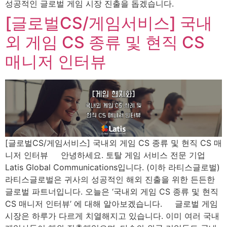
성공적인 글로벌 게임 시장 진출을 돕겠습니다.
[글로벌CS/게임서비스] 국내
외 게임 CS 종류 및 현직 CS
매니저 인터뷰
[글로벌CS/게임서비스] 국내외 게임 CS 종류 및 현직 CS 매
니저 인터뷰 안녕하세요. 토탈 게임 서비스 전문 기업
Latis Global Communications입니다. (이하 라티스글로벌)
라티스글로벌은 귀사의 성공적인 해외 진출을 위한 든든한
글로벌 파트너입니다. 오늘은 ‘국내외 게임 CS 종류 및 현직
CS 매니저 인터뷰’ 에 대해 알아보겠습니다. 글로벌 게임
시장은 하루가 다르게 치열해지고 있습니다. 이미 여러 국내