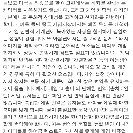
들었고 미국을 타겟으로 한 예고편에서는 하키를 관람하는
캐릭터를 사용하기도 했습니다. 그리고 게임 캐릭터, 디자인
부분에서도 문화적 상대성을 고려하고 현지화를 진행해야
합니다. 예를 들면 중국 게임시장에서는 해골 무늬를 배척하
고 게임 전반적 세계관에 녹아있는 사상을 철저하게 검열하
는 성향이 강합니다. 또 아랍권에서는 종교적인 문제로 돼지
이미지를 배척하죠. 이러한 문화적인 요소들은 비디오 게임
현지화시 상당히 면밀하게 검토할 필요가 있습니다! 2. 게임
현지화 번역은 최대한 간결하게! “간결함은 재능의 여동생이
다” 라는 러시아의 격언이 있습니다. 비디오 및 모바일 게임
의 경우에 특히 더 필요한 요소입니다. 게임 설정 창이나 메
시지 상자는 보통 작기 때문에 최대한 짧은 번역을 유지하는
것이 좋습니다. 예시) 게임 ‘비홀더’의 난해한 번역 (출처 : 인
벤) 게임 유저들은 현지화된 게임 번역 품질에 대한 관심이
많습니다. 복잡한 게임 번역은 유저들로 하여금 게임에 대한
흥미를 잃게 합니다. 굳이 불필요한 문장 없이 (단, 클라이언
트가 개별적으로 요청하지 않는 한) 가능한 한 간단명료하고
짧게 번역해야 합니다. 이는 번역의 품질을 높힐 뿐만 아니라
게이머들로 하여금 텍스트의 가시성을 좋게해 게임 비쥬얼