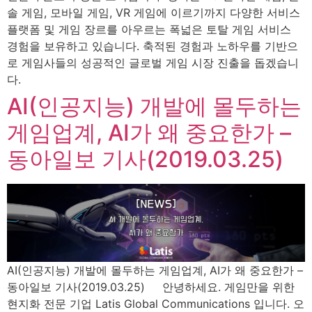
솔 게임, 모바일 게임, VR 게임에 이르기까지 다양한 서비스
플랫폼 및 게임 장르를 아우르는 폭넓은 토탈 게임 서비스
경험을 보유하고 있습니다. 축적된 경험과 노하우를 기반으
로 게임사들의 성공적인 글로벌 게임 시장 진출을 돕겠습니
다.
AI(인공지능) 개발에 몰두하는
게임업계, AI가 왜 중요한가 –
동아일보 기사(2019.03.25)
AI(인공지능) 개발에 몰두하는 게임업계, AI가 왜 중요한가 –
동아일보 기사(2019.03.25) 안녕하세요. 게임만을 위한
현지화 전문 기업 Latis Global Communications 입니다. 오