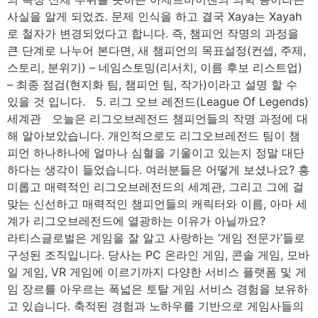
사실을 알게 되었죠. 문제 인식을 하고 결국 Xaya는 Xayah
로 철자가 변경되었다고 합니다. 즉, 챔피언 작명의 과정을
큰 단계로 나누어 본다면, 새 챔피언의 목표설정(컨셉, 주제,
스토리, 분위기) – 네임스토밍(리서치, 이름 후보 리스트업)
– 최종 점검(현지화 팀, 챔피언 팀, 작가)이라고 설명 할 수
있을 것 입니다. 5. 리그 오브 레전드(League Of Legends)
세계관 오늘은 리그오브레전드 챔피언들의 작명 과정에 대
해 알아보았습니다. 개인적으로도 리그오브레전드 팀이 챔
피언 하나하나에 얼마나 심혈을 기울이고 있는지 정말 대단
하다는 생각이 들었습니다. 여러분들은 어떻게 보셨나요? 흥
미롭고 매력적인 리그오브레전드의 세계관, 그리고 그에 걸
맞는 신선하고 매력적인 챔피언들의 캐릭터와 이름, 아마 세
계가 리그오브레전드에 열광하는 이유가 아닐까요?
라티스글로벌은 게임을 잘 알고 사랑하는 ‘게임 전문가’들로
구성된 조직입니다. 당사는 PC 온라인 게임, 콘솔 게임, 모바
일 게임, VR 게임에 이르기까지 다양한 서비스 플랫폼 및 게
임 장르를 아우르는 폭넓은 토탈 게임 서비스 경험을 보유하
고 있습니다. 축적된 경험과 노하우를 기반으로 게임사들의