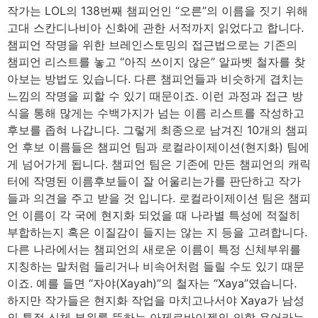
작가는 LOL의 138번째 챔피언인 “오른”의 이름을 짓기 위해
고대 스칸디나비아 신화에 관한 서적까지 읽었다고 합니다.
챔피언 작명을 위한 브레인스토밍의 접근법으로는 기존의
챔피언 리스트를 놓고 “아직 쓰이지 않은” 알파벳 철자를 찾
아보는 방법도 있습니다. 다른 챔피언들과 비슷하게 겹치는
느낌의 작명을 피할 수 있기 때문이죠. 이런 과정과 접근 방
식을 통해 많게는 수백가지가 넘는 이름 리스트를 작성하고
후보를 좁혀 나갑니다. 그렇게 최종으로 남겨진 10개의 챔피
언 후보 이름들은 챔피언 팀과 로컬라이제이션(현지화) 팀에
게 넘어가게 됩니다. 챔피언 팀은 기존에 만든 챔피언의 캐릭
터에 작명된 이름후보들이 잘 어울리는가를 판단하고 작가
들과 의견을 주고 받을 것 입니다. 로컬라이제이션 팀은 챔피
언 이름이 각 국에 현지화 되었을 때 나라별 특성에 적절히
부합하는지 혹은 이질감이 들지는 않는 지 등을 고려합니다.
다른 나라에서는 챔피언의 새로운 이름이 특정 신체부위를
지칭하는 말처럼 들리거나 비속어처럼 들릴 수도 있기 때문
이죠. 예를 들면 “자야(Xayah)”의 철자는 “Xaya”였습니다.
하지만 작가들은 현지화 작업을 마치고나서야 Xaya가 남성
의 특정 신체 부위를 뜻하는 아제르바이젠의 의학 용어라는