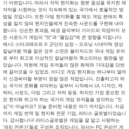
기 마련입니다. 따라서 자막 현지화는 원본 음성을 유지한 채
자막을 시청하는 것이 익숙해져 있는 국가에서 효율적인 방
법일 것입니다. 또한 더빙 현지화를 할 때도 게임 본래의 특
성을 잃지 않되 현지인들에게 친숙한 사운드를 구현해 내야
합니다. 단순한 효과음, 배경 음악부터 가이드의 억양까지 모
든 사운드가 게임의 “맛”과 “몰입감”에 큰 영향을 미칩니다.
예시) 스타크래프트 II: 군단의 심장 – 오프닝 시네마틱 영상
칼날여왕 역을 맡은 성우 소연은 블리자드와 국내 게임 유저
로 부터 최고로 이상적인 칼날여왕의 목소리라는 평판을 받
았습니다. 덕분에 게임 유저들의 많은 화제와 기대감을 단번
에 끌어모을 수 있었죠. 비디오 게임 현지화는 하나부터 열까
지 신경써야할 부분이 정말 많은 작업입니다. 진출하고자 하
는 국가의 문화를 파악하는 일부터 시작해서 UI, 디자인, 캐
릭터, 사운드, 더빙 그리고 자막 등등. 하지만 가장 중요한 것
은 현지화 하고자 하는 국가의 게임 유저들을 생각하는 “진
심”이 아닐까요? 오늘 준비한 내용은 여기 까지입니다. 지금
까지 게임 번역 및 현지화 전문 기업, 라티스 글로벌이었습니
다. 감사합니다! 라티스글로벌은 게임을 잘 알고 사랑하는
‘게임 전문가’들로 구성된 조직입니다. 당사는 PC 온라인 게