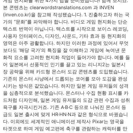
게임 현지화를 위한 4가지 팁을 준비했습니다! 함께 보시죠.
본 콘텐츠는 clearwordstranslations.com 과 INVEN
(inven.co.kr)을 참고해 작성됐습니다. 1. 진출하고자 하는 국
가의 “문화”를 파악해야 합니다. 비디오 게임 현지화는 단순
텍스트 번역이 아닙니다. 텍스트를 시작으로 보이스 레코딩,
사용자 인터페이스, 디자인, 사운드, 기타 효과 등 현지화의
영역은 아주 광활합니다. 하지만 이러한 과정에 있어서 무엇
보다도 ‘해당 국가’의 특징을 잘 이해하고 게임에 녹여낸 문
화적 요소를 고려한 현지화 작업이 들어가야 합니다. 예를 들
어 일본에서 선풍적인 인기를 끌고 있는 리니지2는 일본시
장 공략을 위해 카드형 몬스터 도감 콘텐츠를 도입했습니다.
기존의 몬스터 사냥에서 드롭되는 코어를 모아 도감을 완성
시키는 방식은 같았습니다. 하지만 일본 게임 유저들의 성격
을 심층적으로 분석했습니다. 몬스터나 수집 현황 표시를 카
드처럼 디자인해, 일본 게임 유저들의 도감 관련 수집과 성취
욕구를 자극시킨거죠. 기존 A·B·C 등으로 나눠진 몬스터 등
급도 일본 출시에 맞게 HR·HN·N과 같은 형식으로 바꿨습니
다. 이외에도 세계적인 애니메이션 제작사 Pixar는 영국을
타겟으로 하며 게임 예고편에 축구를 관람하는 캐릭터를 만