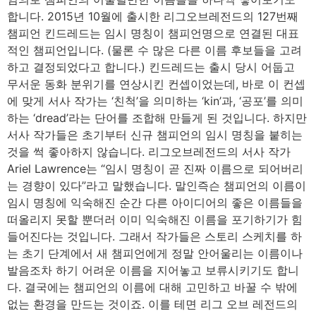
합니다. 2015년 10월에 출시한 리그오브레전드의 127번째
챔피언 킨드레드는 임시 명칭이 챔피언명으로 연결된 대표
적인 챔피언입니다. (물론 수 많은 다른 이름 후보들을 고려
하고 결정되었다고 합니다.) 킨드레드는 출시 당시 어둡고
무서운 동화 분위기를 연상시킨 컨셉이었는데, 바로 이 컨셉
에 맞게 서사 작가는 ‘친척’을 의미하는 ‘kin’과, ‘공포’를 의미
하는 ‘dread’라는 단어를 조합해 만들게 된 것입니다. 하지만
서사 작가들은 초기부터 신규 챔피언의 임시 명칭을 붙히는
것을 썩 좋아하지 않습니다. 리그오브레전드의 서사 작가
Ariel Lawrence는 “임시 명칭이 곧 진짜 이름으로 되어버리
는 경향이 있다”라고 말했습니다. 말인즉슨 챔피언의 이름이
임시 명칭에 익숙해진 순간 다른 아이디어의 좋은 이름들을
떠올리지 못할 뿐더러 이미 익숙해진 이름을 포기하기가 힘
들어진다는 것입니다. 그래서 작가들은 스토리 스케치를 하
는 초기 단계에서 새 챔피언에게 정말 안어울리는 이름이나
발음조차 하기 어려운 이름을 지어놓고 보류시키기도 합니
다. 결국에는 챔피언의 이름에 대해 고민하고 바꿀 수 밖에
없는 환경을 만드는 것이죠. 이를 테면 리그 오브 레전드의