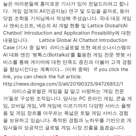
늘은 여러분들께 흥미로운 기사가 있어 전달드리려고 합니
다. ​ 게임 업계의 AI(인공지능) 연구 및 도입을 골자로, 동아
닷컴 조학동 기자님께서 작성해 주셨습니다. 국내 대표 게임
사 엔씨소프트, 넥슨의 AI 개발 현황 및 Lattice Global’s’AI
Chatbot’ Introduction and Application Possibility에 대한
내용입니다. Lattice Global AI Chatbot Introduction
Case (기사 중 일부) ​ 라티스글로벌 또한 페르소나시스템의
AI 대화 엔진 ‘봇톡스(Bottalks)’를 활용한 게임 전문 챗봇 서
비스를 통해 게이머에 대한 만족도 증진과 더불어 고객 경험
을 향상시킨다는 계획이다… (이하 중략) If you click the
link, you can check the full article.
http://news.donga.com/3/all/20190325/94726852/1 ​
라티스글로벌은 게임을 잘 알고 사랑하는 ‘게임 전문
가’들로 구성된 조직입니다. 당사는 PC 온라인 게임, 콘솔 게
임, 모바일 게임, VR 게임에 이르기까지 다양한 서비스 플랫
폼 및 게임 장르를 아우르는 폭넓은 토탈 게임 서비스 경험
을 보유하고 있습니다. 축적된 경험과 노하우를 기반으로 게
임사들의 성공적인 글로벌 게임 시장 진출을 돕겠습니다.