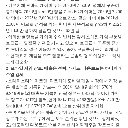
• 튀르키예 모바일 게이머 수는 2020년 3,500만 명에서 꾸준히
증가하여 2023년 4,400만 명을 기록, PC 게이머는 2020년 2,200
만 명에서 2023년 2,000만 명으로 감소, 콘솔 게이머는 2021년
2,000만 명으로 정점을 찍은 후 이후 지속적으로 감소하여 2023
년 1,100만 명까지 급감한 것으로 확인 됨
• 이러한 플랫폼별 게이머 수의 변화는 앞서 소개된 게임 부문별
보급률과 밀접한 연관을 가지고 있으며, 보급률이 꾸준히 증가
한 모바일의 경우 이용자 수 역시 증가, 보급률이 눈에 띄게 감
소한 패키지 게임을 주로 담당하는 콘솔의 경우 이용자 수 역시
크게 감소함
2. 모바일 게임 장르, 매출은 전략,카지노, 다운로드는 하이퍼캐
주얼 강세
• 스태티스타에 따르면, 튀르키예 모바일 게임 시장에서 가장 높
은 매출액을 기록한 장르는 1억 960만 달러(한화 약 1,576억
9,248만원)의 매출을 기록한 전략 장르로 나타남, 뒤이어 카지
노 장르가 9,110만 달러(한화 약 1,310억 7,468만원), RPG 7,210만
달러(한화 약1,037억 3,748만원)으로 상위권을 차지함
• 눈여겨볼 만한 점은 매출액 상위 3개 장르인 전략, 카지노, RPG
장르가 다운로드 수에서는 모두 순위권 밖인 것으로 집계되었
고, 압도적인 다운로드 수를 기록한 하이퍼캐주얼 장르는 매출