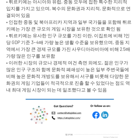
• 튀르키예는 아시아와 유럽, 중동 모두에 접한 특수한 지리적
입지를 가지고 있으며, 복수의 문화권과 지리적, 문화적으로 연
결되어 있음
• 인접한 중동 및 북아프리카 지역과 일부 국가들을 포함해 튀르
키예는 가장 큰 규모의 게임 시장을 보유한 것으로 확인 됨
• 튀르키예는 유사한 인구 규모를 가진 이란, 이집트에 비해 1인
당 GDP 기준 3~4배 가량 높은 생활 수준을 보유했으며, 중동 지
역에서 가장 큰 경제 규모를 가진 사우디아라비아에 비해 2.5배
가량 많은 인구를 보유함
• 이러한 시장의 규모나 경제적 여건 측면 외에도, 젊은 인구가
많은 인구 구조와 함께 문화적 폐쇄성이 높은 일부 주변국들에
비해 높은 문화적 개방도를 보유해서 서구를 비롯해 다양한 문
화권의 게임 기업들이 적극적으로 진출 할 수 있었다는 점도 역
내 최대 게임 시장이 되는 데 일조했다고 볼 수 있음