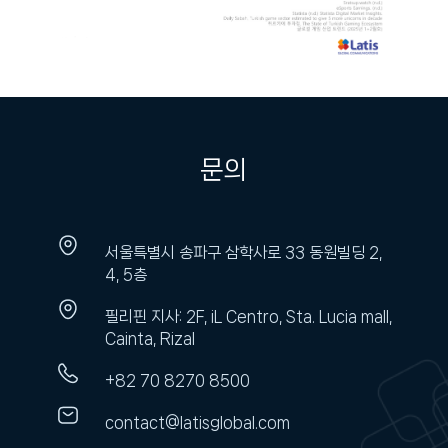
문의
서울특별시 송파구 삼학사로 33 동원빌딩 2,
4, 5층
필리핀 지사: 2F, iL Centro, Sta. Lucia mall,
Cainta, Rizal
+82 70 8270 8500
contact@latisglobal.com