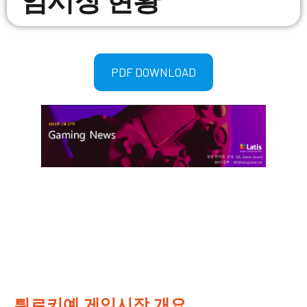
PDF DOWNLOAD
튀르키예 게임시장 개요