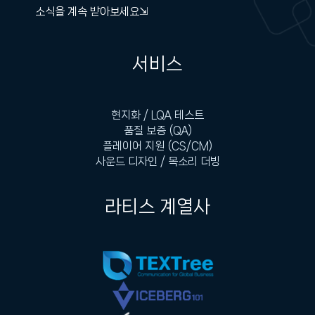
소식을 계속 받아보세요⇲
서비스
현지화 / LQA 테스트
품질 보증 (QA)
플레이어 지원 (CS/CM)
사운드 디자인 / 목소리 더빙
라티스 계열사