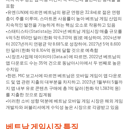
표함
•유엔 (UN)에 따르면 베트남의 평균 연령은 32.8세로 젊은 연령
층이 주를 이루며, 스마트폰 사용률이 높아 베트남 게임 산업의
지속적인 발전을 가능하게 하는 핵심 요소로 작용하고 있음
•스태티스타 (Statista)는 2024년 베트남 게임시장 매출 규모를
4억 5천 650만 달러 (한화 약 6,313억 원)로 예상하며, 2024년부
터 2027년까지 연평균 약 8.68%로 성장하여, 2027년 5억 8,600
만 달러 (한화 약 8,104억 원)에 달할 것으로 예측함
•시장조사업체 데이터먀 (Data.ai) 에 따르면, 2022년 베트남의
앱 다운로드 수는 35억 건으로 동남아시아에서 두 번째로 높은
수치임
•한편, MIC 보고서에 따르면 베트남은 모바일 게임이 앱 다운로
드 및 앱 관련 지출의 대부분을 차지하고, 2023년 1월부터 5월까
지 앱 내부 유로 콘텐츠 구매에 총 1억 달러 (한화 약 1,383억 원)
를 지출한 것으로 집계됨
•이러한 소비 성향 덕분에 베트남 모바일 게임 시장은 해외 게임
개발자와 퍼블리셔에게 수익성 높은 시장으로 각광받고 있음
베트남 게임시장 특징