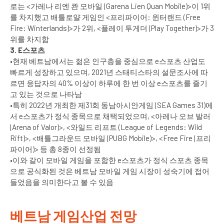
로는 <가레나 리엔 콴 모바일 (Garena Lien Quan Mobile)>이 1위
를 차지했고 배틀로얄 게임인 <프리파이어: 윈터랜드 (Free
Fire: Winterlands)>가 2위, <플레이 투게더 (Play Together)>가 3
위를 차지함
3. E스포츠
•현재 베트남에서는 젊은 인구층을 중심으로 e스포츠 산업도
빠르게 성장하고 있으며, 2021년 스태티스타의 설문조사에 따
르면 응답자의 40% 이상이 하루에 한 번 이상 e스포츠를 즐기
고 있는 것으로 나타남
•특히 2022년 개최한 제31회 동남아시안게임 (SEA Games 31)에
서 e스포츠가 정식 종목으로 채택되었으며, <아레나 오브 발러
(Arena of Valor)>, <와일드 리프트 (League of Legends: Wild
Rift)>, <배틀그라운드 모바일 (PUBG Mobile)>, <Free Fire (프리
파이어)> 등 총 8종이 선정됨
•이와 같이 모바일 게임을 포함한 e스포츠가 정식 스포츠 종목
으로 공식화된 것은 베트남 모바일 게임 시장이 성숙기에 접어
들었음을 의미한다고 볼 수 있음
베트남 게임산업 전망