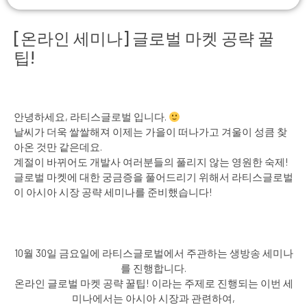
[온라인 세미나] 글로벌 마켓 공략 꿀
팁!
안녕하세요, 라티스글로벌 입니다.
날씨가 더욱 쌀쌀해져 이제는 가을이 떠나가고 겨울이 성큼 찾
아온 것만 같은데요.
계절이 바뀌어도 개발사 여러분들의 풀리지 않는 영원한 숙제!
글로벌 마켓에 대한 궁금증을 풀어드리기 위해서 라티스글로벌
이 아시아 시장 공략 세미나를 준비했습니다!
10월 30일 금요일에 라티스글로벌에서 주관하는 생방송 세미나
를 진행합니다.
온라인 글로벌 마켓 공략 꿀팁! 이라는 주제로 진행되는 이번 세
미나에서는 아시아 시장과 관련하여,