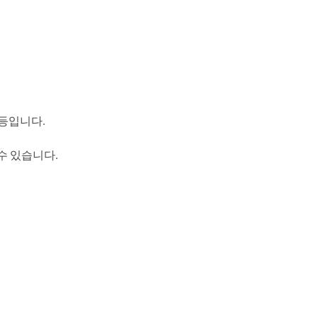
등입니다.
수 있습니다.