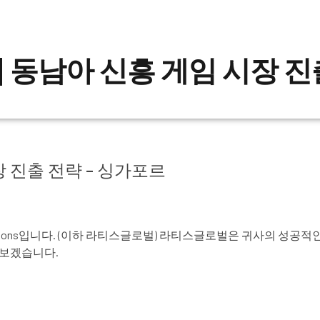
 동남아 신흥 게임 시장 진
 진출 전략 – 싱가포르
munications입니다. (이하 라티스글로벌) 라티스글로벌은 귀사의 
알아보겠습니다.