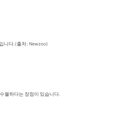
니다. (출처: Newzoo)
시가 수월하다는 장점이 있습니다.