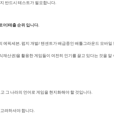
는지 반드시 테스트가 필요합니다.
토어)매출 순위 입니다.
 에픽세븐, 펍지 개발/ 텐센트가 배급중인 배틀그라운드 모바일 
지식재산권)을 활용한 게임들이 여전히 인기를 끌고 있다는 것을 알 
보고 그 나라의 언어로 게임을 현지화해야 할 것입니다.
시 고려하셔야 합니다.