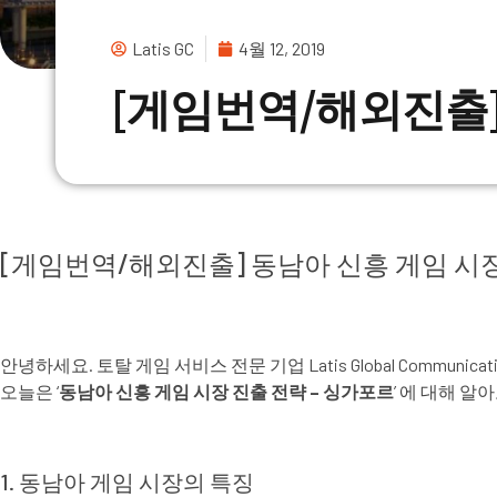
Latis GC
4월 12, 2019
[게임번역/해외진출]
[게임번역/해외진출] 동남아 신흥 게임 시장
안녕하세요. 토탈 게임 서비스 전문 기업 Latis Global Com
오늘은 ‘
동남아 신흥 게임 시장 진출 전략 – 싱가포르
’ 에 대해 
1. 동남아 게임 시장의 특징