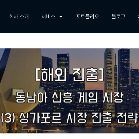
회사 소개
서비스
포트폴리오
블로그