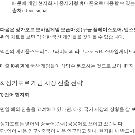
때문에 게임 현지화 시 중저가형 휴대폰으로 대응할 수 있
출처: Open signal
다음은 싱가포르 모바일게임 오픈마켓 (구글 플레이스토어, 앱스
위의 차트를 보면 익숙한 국산 게임들을 찾아볼 수 있습니다.
넥슨의 메이플스토리M, 그라비티의 라그나로크M, 스마일게이트의
매출 10위권에 국산 게임들이 상당수 분포하는 것으로 보아, IP(
3. 싱가포르 게임 시장 진출 전략
1) 언어 현지화
만일 해외 진출을 고려하고 있다면, 타깃 국가 시장의 상황을 잘 
싱가포르는 영어와 중국어(간체) 공용어로 쓰이고 있습니다.
단, 영어 사용 인구> 중국어 사용 인구라고 하니, 현지화 시 반드