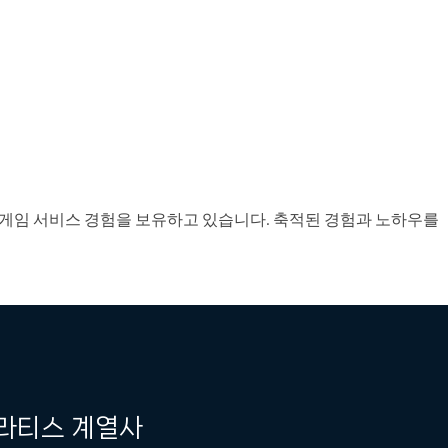
토탈 게임 서비스 경험을 보유하고 있습니다. 축적된 경험과 노하우를
라티스 계열사