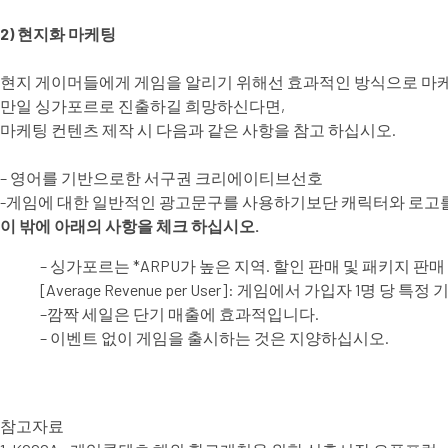
2) 현지화 마케팅
현지 게이머들에게 게임을 알리기 위해선 효과적인 방식으로 마
만일 싱가포르로 진출하길 희망하신다면,
마케팅 컨텐츠 제작 시 다음과 같은 사항을 참고 하십시오.
– 영어를 기반으로한 서구권 크리에이티브선호
-게임에 대한 일반적인 광고문구를 사용하기보단 캐릭터와 로고
이 밖에 아래의 사항을 체크 하십시오.
– 싱가포르는 *ARPU가 높은 지역. 할인 판매 및 패키지 판매
[Average Revenue per User]: 게임에서 가입자 1명 
–깜짝 세일은 단기 매출에 효과적입니다.
– 이벤트 없이 게임을 출시하는 것은 지양하십시오.
참고자료