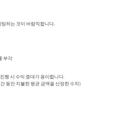
케팅하는 것이 바람직합니다.
를 부각
 진행 시 수익 증대가 용이합니다. ​
당 특정 기간 동안 지불한 평균 금액을 산정한 수치)