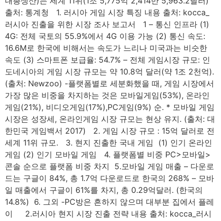
내총생산)는 세계 11위(1조 5,775억 2,414만 5,963.2달러)
출처: 통계청 1. 러시아 게임 시장 특징 내용 출처: kocca_
러시아 진출을 위한 시장 조사 보고서 1 – 통신 인프라 (1)
4G: 전체 국토의 55.9%에서 4G 이용 가능 (2) 통신 속도:
16.6M로 한국에 비해서는 속도가 느리나 미국과는 비슷한
속도 (3) 스마트폰 보급율: 54.7% – 전체 게임시장 규모: 인
도네시아의 게임 시장 규모는 약 10.8억 달러(약 1조 2천억).
(출처: Newzoo) -플랫폼별로 세분화했을 때, 게임 시장에서
가장 많은 비중을 차지하는 것은 모바일게임(53%), 온라인
게임(21%), 비디오게임(17%),PC게임(9%) 순. * 모바일 게임
시장은 성장세, 온라인게임 시장 규모는 현상 유지. (출처: 대
한민국 게임백서 2017) 2. 게임 시장 규모 : 15억 달러로 전
세계 11위 규모. 3. 현지 진출한 국내 게임 ​ (1) 인기 온라인
게임 (2) 인기 모바일 게임 4. 플랫폼별 비중 PC>모바일>
콘솔 순으로 플랫폼 비중 차지 ​ 5.모바일 게임 매출 – 다운로
드는 구글이 84%, 총 1.7억 다운로드로 한국의 268% – 모바
일 매출에서 구글이 61%를 차지, 총 0.29억달러. (한국의
14.8%) ​ 6. 그외 -PC방은 흔하지 않으며 대부분 집에서 플레
이 2.러시아 현지 시장 진출 전략 내용 출처: kocca_러시