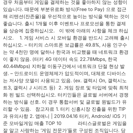
경우 처음부터 게임을 결제하는 것을 좋아하지 않는 성향이
있습니다. 때문에 부분유료화 방식(Free to Pay) 으로 접근
해 리텐션(잔존율)을 우선적으로 높이는 방식을 택하는 것이
좋습니다. 출시 1개월 이후 이벤트나 프로모션을 통한 결제
율 상승에 집중하십시오. 이 밖에 아래의 사항을 체크 하십
시오. ​ 1. 게임 서비스 시 모바일 환경을 반드시 고려해 출시
하십시오. – 터키의 스마트폰 보급률은 49.8%, 사용 인구수
는 약 4천만 명에 달하나 한국과 비교했을 때 네트워크 환경
이 좋지 않음. (터키 4G 데이터 속도 22.78Mbps, 한국
40.44Mbps) 지하철 이동구간에서 네트워크 단절 현상 발
생. – 안드로이드 운영체제가 압도적이며, 대체로 디바이스
는 저사양 모델이 사용되고 있음. (ex. 갤럭시 On, 갤럭시노
트3, 갤럭시 J 시리즈 등) ​ 2. 게임 장르 및 타입에 맞춰 최적
화 된 빌드 선택하십시오. 터키인들은 글로벌 서버에서 경쟁
하는 방식을 선호. 이 경우 통합서버 및 글로벌 원빌드가 유
리할 수 있음. 참고자료 ​1. 터키 신흥시장 진출을 위한 TIP
과 유의사항 2. 앱애니 | 2019.04.16 터키, Android/ iOS 기
준 모바일게임 매출 TOP 10​ 라티스글로벌은 게임을
잘 알고 사랑하는 ‘게임 전문가’들로 구성된 조직입니다. 당