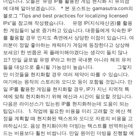
너입니다. 오늘은 ‘유명 IP를 활용한 게임 현지화 시 유의점’
에 대해 알아보겠습니다. * 본 포스트는 gamasutra.com의
블로그 “Tips and best practices for localizing licensed
IPs”을 참고해 작성됐습니다. 유명 IP(지식재산권)를 활용
한 게임들이 날로 증가하고 있습니다. 대중들에게 익숙한 IP
를 활용할 경우 인지도 측면에서 상당한 이점이 있습니다. 여
러분이 정말 좋아하는 캐릭터가 게임에 등장한다고 상상해
보세요! 한 번쯤은 꼭 플레이해야겠다는 생각이 들지 않나
요? 만일 글로벌 유명 IP라고 하면 국내뿐 아니라 해외 유저
들을 대상으로 출시될 가능성이 높습니다.⠀⠀⠀⠀⠀⠀ 그렇지
만 이것들을 현지화할 경우 여러 제약이 따를 수 있습니다.
여기에는 원작의 스토리와 오디오 등이 포함될 것입니다. 만
일 IP를 활용한 게임을 현지화할 경우, IP가 지닌 지역적 특
색에 맞춰 현지화하기 위해 예산과 시간이 필요할 것입니다.
다음은 라이선스가 있는된 IP를 현지화하는데 도움이 되는
팁입니다. 1. 작업에 필요한 비용을 미리 고려할 것 예산 책
정을 계획할 때 현지화된 텍스트와 오디오 자료의 비용을 고
려하십시오. 음성 현지화(이하 더빙)는 텍스트를 번역하는데
드는 비용보다 훨씬 비쌉니다. 만일 원어민 더빙을 진행할 예