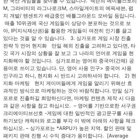
한 국산 게임들을 찾아볼 수 있습니다. ​ 넥슨의 메이플스토리
M, 그라비티의 라그나로크M, 스마일게이트의 에픽세븐, 펍
지 개발/ 텐센트가 배급중인 배틀그라운드 모바일 등입니다.
​ 매출 10위권에 국산 게임들이 상당수 분포하는 것으로 보
아, IP(지식재산권)을 활용한 게임들이 여전히 인기를 끌고
있다는 것을 알 수 있습니다. 3. 싱가포르 게임 시장 진출
전략 1) 언어 현지화 만일 해외 진출을 고려하고 있다면, 타
깃 국가 시장의 상황을 잘 보고 그 나라의 언어로 게임을 현
지화해야 할 것입니다. ​ 싱가포르는 영어와 중국어(간체) 공
용어로 쓰이고 있습니다. 단, 영어 사용 인구> 중국어 사용
인구라고 하니, 현지화 시 반드시 고려하셔야 합니다. 2) 현
지화 마케팅 현지 게이머들에게 게임을 알리기 위해선 효
과적인 방식으로 마케팅하는 것이 바람직합니다. 만일 싱가
포르로 진출하길 희망하신다면, 마케팅 컨텐츠 제작 시 다음
과 같은 사항을 참고 하십시오. ​ – 영어를 기반으로한 서구권
크리에이티브선호 -게임에 대한 일반적인 광고문구를 사용
하기보단 캐릭터와 로고를 부각 이 밖에 아래의 사항을 체크
하십시오. – 싱가포르는 *ARPU가 높은 지역. 할인 판매 및
패키지 판매 진행 시 수익 증대가 용이합니다. ​ [Average