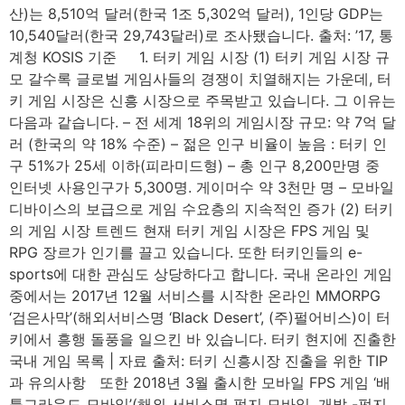
산)는 8,510억 달러(한국 1조 5,302억 달러), 1인당 GDP는
10,540달러(한국 29,743달러)로 조사됐습니다. 출처: ’17, 통
계청 KOSIS 기준 1. 터키 게임 시장 (1) 터키 게임 시장 규
모 갈수록 글로벌 게임사들의 경쟁이 치열해지는 가운데, 터
키 게임 시장은 신흥 시장으로 주목받고 있습니다. 그 이유는
다음과 같습니다. – 전 세계 18위의 게임시장 규모: 약 7억 달
러 (한국의 약 18% 수준) – 젊은 인구 비율이 높음 : 터키 인
구 51%가 25세 이하(피라미드형) – 총 인구 8,200만명 중
인터넷 사용인구가 5,300명. 게이머수 약 3천만 명 – 모바일
디바이스의 보급으로 게임 수요층의 지속적인 증가 (2) 터키
의 게임 시장 트렌드 현재 터키 게임 시장은 FPS 게임 및
RPG 장르가 인기를 끌고 있습니다. 또한 터키인들의 e-
sports에 대한 관심도 상당하다고 합니다. 국내 온라인 게임
중에서는 2017년 12월 서비스를 시작한 온라인 MMORPG
‘검은사막’(해외서비스명 ‘Black Desert’, (주)펄어비스)이 터
키에서 흥행 돌풍을 일으킨 바 있습니다. 터키 현지에 진출한
국내 게임 목록 | 자료 출처: 터키 신흥시장 진출을 위한 TIP
과 유의사항 또한 2018년 3월 출시한 모바일 FPS 게임 ‘배
틀그라운드 모바일’(해외 서비스명 펍지 모바일, 개발 -펍지