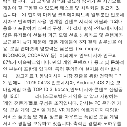
람직합니다. 2) 모바일 최적화 필요성 중저가 폰 사양으로
게임이 잘 구동될 수 있도록 테스트 및 최적화할 필요가 있
습니다. 3) 현지화 마케팅 크리에이티브의 일부분만 인도네
시아로 번역하여 사용. 인게임 컨텐츠 시각적 어필과 그외내
용을 미포함하여 직관적 구성. 4) 결제 방식 -인도네시아의
많은 유저들이 선불형 과금 모델 선호 신용카드 및 은행계좌
보급률이 낮기 때문에, 많은 게임들이 3자 결제 솔루션을 이
용. 로컬 앱마켓의 영향력은 낮은편. (ex. mopay,
INDOMOG, CODAPAY 등) ​ 이외에도 인도네시아 인구의
87%가 이슬람교입니다. 만일 게임 콘텐츠 내 종교 및 문화적
인 부분이 포함돼 있다면, 특히 주의하여 현지화 해야 합니
다. 참고자료 ​1. 동남아시아 시장 진출을 위한 전략적 TIP
2. 앱애니 | 2019.04.23 인도네시아, Android/ iOS 기준 모
바일게임 매출 TOP 10​ 3. kocca_인도네시아 콘텐츠 산업동
향 19.01 라티스글로벌은 게임을 잘 알고 사랑하는
‘게임 전문가’들로 구성된 조직입니다. 당사는 PC 온라인 게
임, 콘솔 게임, 모바일 게임, VR 게임에 이르기까지 다양한
서비스 플랫폼 및 게임 장르를 아우르는 폭넓은 토탈 게임
서비스 경험을 보유하고 있습니다. 축적된 경험과 노하우를