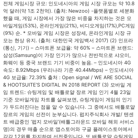
전체 게임시장 규모: 인도네시아의 게임 시장 규모는 약 10.8
억 달러(약 1조 2천억). (출처: Newzoo) -플랫폼별로 세분화
했을 때, 게임 시장에서 가장 많은 비중을 차지하는 것은 모
바일게임(53%), 온라인게임(21%), 비디오게임(17%),PC게임
(9%) 순. * 모바일 게임 시장은 성장세, 온라인게임 시장 규
모는 현상 유지. (출처: 대한민국 게임백서 2017) (2) 인프라
(통신, 기기) – 스마트폰 보급율: 약 60% – 스마트폰 브랜드:
삼성(Samsung)이 가장 인기가 많으나 전반적으로 샤오미,
화웨이 등 중국 브랜드 기기 비중이 높음. – 인도네시아 4G
속도: 8.92Mbps (우리나라 기준 40.44Mbps) – 인도네시아
4G 보급율: 72.39% 출처 : Open signal / WE ARE SOCIAL
& HOOTSUITE’S DIGITAL IN 2018 REPORT (3) 모바일 게
임 트렌드: 슈팅게임 및 배틀로얄 장르 게임 인기 4월 23일
기준 모바일게임 차트를 살펴보면, 슈팅게임이 게임의 인기
가 두드러진다는 점을 알 수 있습니다. 그 중에서도 배틀로얄
장르의 게임의 선전이 눈부십니다. 펍지주식회사 개발/ 텐센
트 배급중인 ‘펍지 모바일’(배틀그라운드 모바일 해외 서비스
명)의 경우 매출 순으로 앱스토어와 구글 플레이스토어에서
각각 1,2위를 차지하며 선전중입니다. 또 배틀로얄 슈팅게임