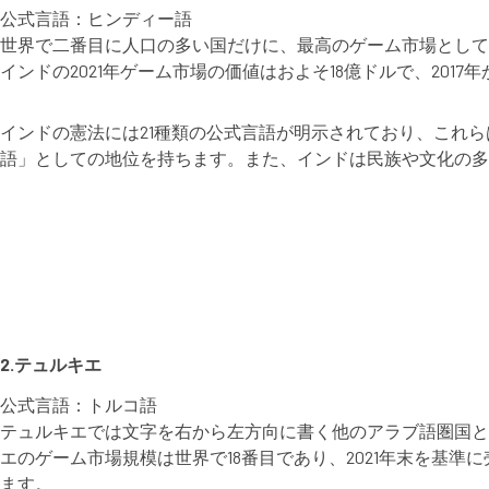
公式言語：ヒンディー語
世界で二番目に人口の多い国だけに、最高のゲーム市場として挙げら
インドの2021年ゲーム市場の価値はおよそ18億ドルで、2017
インドの憲法には21種類の公式言語が明示されており、これ
語」としての地位を持ちます。また、インドは民族や文化の多
2.テュルキエ
公式言語：トルコ語
テュルキエでは文字を右から左方向に書く他のアラブ語圏国と
エのゲーム市場規模は世界で18番目であり、2021年末を基
ます。