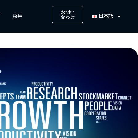
お問い
日本語
​
採用​
合わせ​