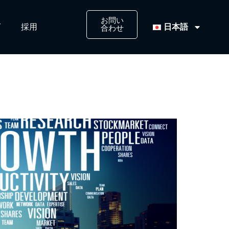
お問い
日本語
​
採用​
合わせ​