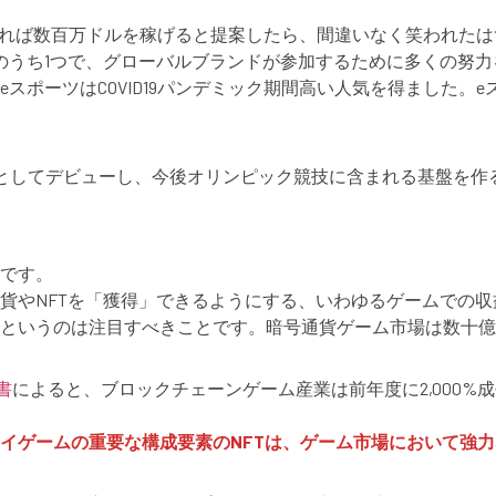
イすれば数百万ドルを稼げると提案したら、間違いなく笑われた
のうち1つで、グローバルブランドが参加するために多くの努力
ーツはCOVID19パンデミック期間高い人気を得ました。eスポ
目としてデビューし、今後オリンピック競技に含まれる基盤を作
です。
貨やNFTを「獲得」できるようにする、いわゆるゲームでの
というのは注目すべきことです。暗号通貨ゲーム市場は数十億
告書
によると、ブロックチェーンゲーム産業は前年度に2,000%
イゲームの重要な構成要素のNFTは、ゲーム市場において強