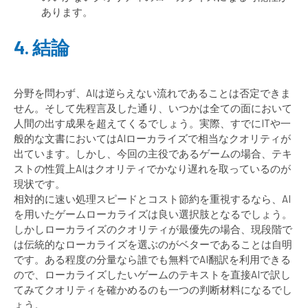
あります。
4. 結論
分野を問わず、AIは逆らえない流れであることは否定できま
せん。そして先程言及した通り、いつかは全ての面において
人間の出す成果を超えてくるでしょう。実際、すでにITや一
般的な文書においてはAIローカライズで相当なクオリティが
出ています。しかし、今回の主役であるゲームの場合、テキ
ストの性質上AIはクオリティでかなり遅れを取っているのが
現状です。
相対的に速い処理スピードとコスト節約を重視するなら、AI
を用いたゲームローカライズは良い選択肢となるでしょう。
しかしローカライズのクオリティが最優先の場合、現段階で
は伝統的なローカライズを選ぶのがベターであることは自明
です。ある程度の分量なら誰でも無料でAI翻訳を利用できる
ので、ローカライズしたいゲームのテキストを直接AIで訳し
てみてクオリティを確かめるのも一つの判断材料になるでし
ょう。