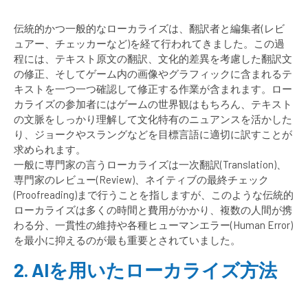
伝統的かつ一般的なローカライズは、翻訳者と編集者(レビ
ュアー、チェッカーなど)を経て行われてきました。この過
程には、テキスト原文の翻訳、文化的差異を考慮した翻訳文
の修正、そしてゲーム内の画像やグラフィックに含まれるテ
キストを一つ一つ確認して修正する作業が含まれます。ロー
カライズの参加者にはゲームの世界観はもちろん、テキスト
の文脈をしっかり理解して文化特有のニュアンスを活かした
り、ジョークやスラングなどを目標言語に適切に訳すことが
求められます。
一般に専門家の言うローカライズは一次翻訳(Translation)、
専門家のレビュー(Review)、ネイティブの最終チェック
(Proofreading)まで行うことを指しますが、このような伝統的
ローカライズは多くの時間と費用がかかり、複数の人間が携
わる分、一貫性の維持や各種ヒューマンエラー(Human Error)
を最小に抑えるのが最も重要とされていました。
2. AIを用いたローカライズ方法