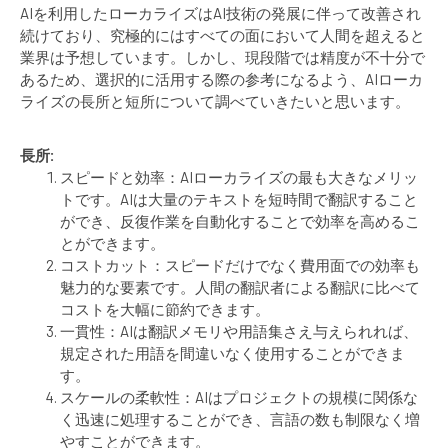
AIを利用したローカライズはAI技術の発展に伴って改善され
続けており、究極的にはすべての面において人間を超えると
業界は予想しています。しかし、現段階では精度が不十分で
あるため、選択的に活用する際の参考になるよう、AIローカ
ライズの長所と短所について調べていきたいと思います。
長所
:
スピードと効率：AIローカライズの最も大きなメリッ
トです。AIは大量のテキストを短時間で翻訳すること
ができ、反復作業を自動化することで効率を高めるこ
とができます。
コストカット：スピードだけでなく費用面での効率も
魅力的な要素です。人間の翻訳者による翻訳に比べて
コストを大幅に節約できます。
一貫性：AIは翻訳メモリや用語集さえ与えられれば、
規定された用語を間違いなく使用することができま
す。
スケールの柔軟性：AIはプロジェクトの規模に関係な
く迅速に処理することができ、言語の数も制限なく増
やすことができます。