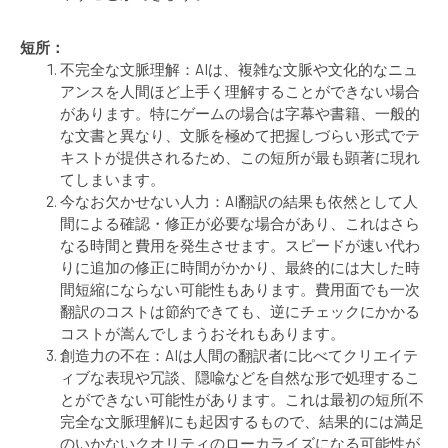
短所：
不完全な文脈理解：AIは、複雑な文脈や文化的なニュ
アンスを人間ほど上手く理解することができない場合
があります。特にゲームの場合は字幕や書籍、一般的
な文書と異なり、文脈を極めて把握しづらい形式でテ
キストが提供されるため、この短所が最も顕著に現れ
てしまいます。
今なお欠かせない人力：AI翻訳の結果も依然として人
間による確認・修正が必要な場合があり、これはさら
なる時間と費用を発生させます。スピードが速い代わ
りに追加の修正に時間がかかり、最終的には大した時
間短縮にならない可能性もあります。費用面でも一次
翻訳のコストは節約できても、逆にチェックにかかる
コストが嵩んでしまうおそれもあります。
創造力の不在：AIは人間の翻訳者に比べてクリエイテ
ィブな表現や冗談、隠喩などを自然な形で処理するこ
とができない可能性があります。これは最初の短所(不
完全な文脈理解)にも起因するもので、結果的には満足
のいかないクオリティのローカライズになる可能性が