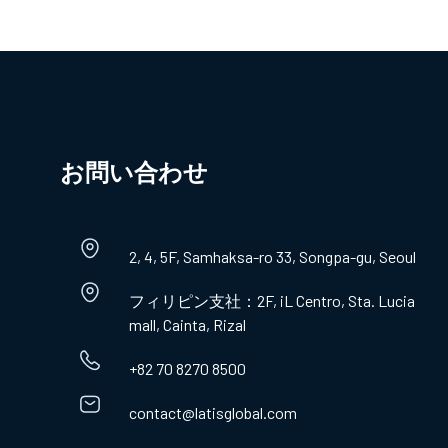
お問い合わせ​
2, 4, 5F, Samhaksa-ro 33, Songpa-gu, Seoul
フィリピン支社：2F, iL Centro, Sta. Lucia
mall, Cainta, Rizal
+82 70 8270 8500
contact@latisglobal.com