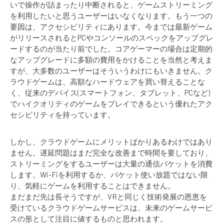
いで操作が詰まったり中断されると、ゲームストリーミング
を利用したいと思うユーザーはいなくなります。もう一つの
要因は、アクセシビリティにあります。今までは最新ゲーム
がリリースされるとPCやコンソールのスペックをアップグレ
ードするのが当たり前でした。コアゲーマーの場合は定期的
なアップグレードに多額の費用をかけることを当然と考えま
すが、大多数のユーザーはそういうわけにもいきません。ク
ラウドゲームは、高額なハードウェアを買い替えることな
く、従来のデバイス(スマートフォン、タブレット、PCなど)
でハイクオリティのゲームをプレイできるという優れたアク
セシビリティを持っています。
しかし、クラウドゲームにメリットばかりあるわけではあり
ません。遅延問題はまだ完全な改善まで時間を要しており、
ストリーミングをするユーザーは大量の通信パケットを消費
します。Wi-Fiを利用するか、パケット使い放題ではない限
り、気軽にゲームを利用することはできません。
まだまだ先は長そうですが、VRと同じく技術発展の恩恵を
受けているクラウドゲームサービスは、未来のゲームサービ
スの形として注目に値するものと思われます。