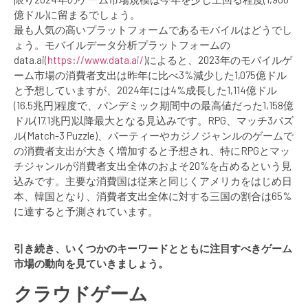
億ドル)に留まるでしょう。
最も人気の高いプラットフォームであるモバイルはどうでし
ょう。モバイルデータ分析プラットフォームの
data.ai(
https://www.data.ai/
)によると、2023年のモバイルゲ
ーム市場の消費者支出は昨年に比べ3%減少した1,075億ドル
と予想していますが、2024年には4%成長した1,114億ドル
(16.5兆円)程度で、パンデミック期間中の最高値だった1,158億
ドル(17.1兆円)以降最大となる見込みです。RPG、マッチ3パズ
ル(Match-3 Puzzle)、パーティーやカジノジャンルのゲームで
の消費者支出が大きく増加すると予想され、特にRPGとマッ
チジャンルが消費者支出全体のおよそ20%を占めるという見
込みです。主要な消費国は従来と同じくアメリカをはじめ日
本、韓国となり、消費者支出全体に対する三国の割合は65%
に達すると予測されています。
引き続き、いくつかのキーワードとともに注目すべきゲーム
市場の動向を見ていきましょう。
クラウドゲーム