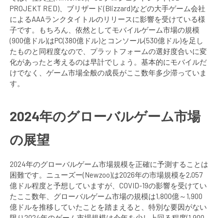
PROJEKT RED)、ブリザード(Blizzard)などの大手ゲーム会社
によるAAAランクタイトルのリリースに影響を受けている様
子です。もちろん、依然としてモバイルゲーム市場の規模
(900億ドル)はPC(380億ドル)とコンソール(530億ドル)を足し
たものと同程度なので、プラットフォームの選好度合いに変
化があったと考えるのは早計でしょう。基本的にモバイルだ
けでなく、ゲーム市場全般の成長がここ数年多少滞っていま
す。
2024年のグローバルゲーム市場
の展望
2024年のグローバルゲーム市場規模を正確に予測することは
困難です。ニューズー(Newzoo)は2026年の市場規模を2,057
億ドル程度と予想していますが、COVID-19の影響を受けてい
たここ数年、グローバルゲーム市場の規模は1,800億～1,900
億ドルを推移していたことを踏まえると、特別な要因がない
限り2024年のゲーム市場規模は今年を少し上回る程度(1,900