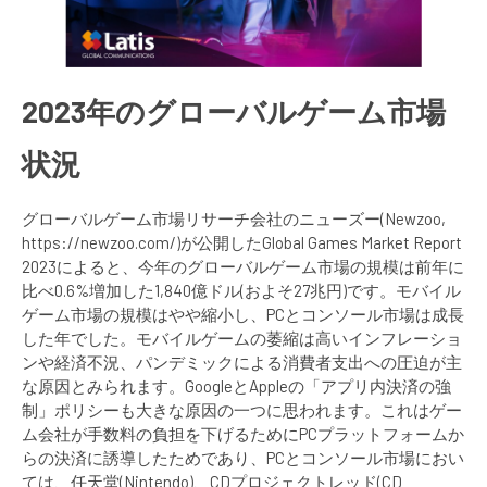
2023年のグローバルゲーム市場
状況
グローバルゲーム市場リサーチ会社のニューズー(Newzoo,
https://newzoo.com/)が公開したGlobal Games Market Report
2023によると、今年のグローバルゲーム市場の規模は前年に
比べ0.6%増加した1,840億ドル(およそ27兆円)です。モバイル
ゲーム市場の規模はやや縮小し、PCとコンソール市場は成長
した年でした。モバイルゲームの萎縮は高いインフレーショ
ンや経済不況、パンデミックによる消費者支出への圧迫が主
な原因とみられます。GoogleとAppleの「アプリ内決済の強
制」ポリシーも大きな原因の一つに思われます。これはゲー
ム会社が手数料の負担を下げるためにPCプラットフォームか
らの決済に誘導したためであり、PCとコンソール市場におい
ては、任天堂(Nintendo)、CDプロジェクトレッド(CD