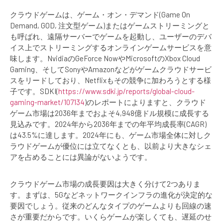
クラウドゲームは、ゲーム・オン・デマンド(Game On
Demand, GOD, 注文型ゲーム)またはゲームストリーミングと
も呼ばれ、遠隔サーバーでゲームを起動し、ユーザーのデバ
イス上でストリーミングするオンラインゲームサービスを意
味します。NvidiaのGeForce NowやMicrosoftのXbox Cloud
Gaming、そしてSonyやAmazonなどがゲームクラウドサービ
スをリードしており、Netflixもその競争に加わろうとする様
子です。SDKI(
https://www.sdki.jp/reports/global-cloud-
gaming-market/107134
)のレポートによりますと、クラウド
ゲーム市場は2036年までおよそ4,948億ドル規模に成長する
見込みです。2024年から2036年までの年平均成長率(CAGR)
は43.5%に達します。2024年にも、ゲーム市場全体に対しク
ラウドゲームが優位には立てなくとも、以前より大きなシェ
アを占めることには異論がないようです。
クラウドゲーム市場の成長要因は大きく分けて2つありま
す。まずは、5Gなどネットワークインフラの進化が決定的な
要因でしょう。従来のどんなタイプのゲームよりも回線の速
さが重要だからです。いくらゲームが楽しくても、遅延のせ