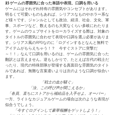
2) ゲームの雰囲気に合った単語や表現、口調を用いる
ゲームにはそれぞれ特有の雰囲気やコンセプトがあります。
明るくて可愛いものもあれば、シリアスなものやホラー系な
ど様々です。ジャンルとしても政治、経済、社会、文化、軍
事、スポーツなど、数えるのも大変なくらい多岐にわたりま
す。ゲームのウェブサイトをローカライズする際は、対象の
タイトルの雰囲気に合わせて表現や口調を選ぶ必要がありま
す。シリアス風のRPGなのに「ログインするとなんと無料で
アイテムがもらえちゃう！？ 今すぐストアに突撃だ
～！！」なんて口調を用いるのは、ゲームの雰囲気に合った
翻訳とは言えません。逆もしかりで、たとえば古代の戦士だ
ったり、現代の特殊部隊が登場する真面目な雰囲気のタイト
ルであれば、無難な言葉遣いよりは次のような口調が似合い
ます。
「戦士の血が騒ぐ」
「汝、この呼び声が聞こえるか」
「各員、直ちにストアから補給品を入手せよ。オーバー」
一方、ライトなカジュアルゲームの場合は次のような表現が
似合うでしょう。
「今すぐログインして豪華報酬をゲットしよう！」