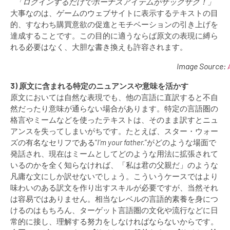
「ログインするだけでボーナスアイテムがザックザク！」
大事なのは、ゲームのウェブサイトに表示するテキストの目
的、すなわち購買意欲の促進とモチベーションの引き上げを
達成することです。この目的に適うならば原文の表現に縛ら
れる必要はなく、大胆な書き換えも許容されます。
Image Source:
3) 原文に含まれる特定のニュアンスや意味を活かす
原文においては自然な表現でも、他の言語に直訳すると不自
然だったり意味が通らない場合があります。特定の言語圏の
格言やミームなどを使ったテキストは、そのまま訳すとニュ
アンスを失ってしまいがちです。たとえば、スター・ウォー
ズの有名なセリフである“
I’m your father.
”がどのような場面で
発話され、現在はミームとしてどのような用法に拡張されて
いるのかを全く知らなければ、「私は君の父親だ」のような
凡庸な文にしか訳せないでしょう。こういうケースではより
味わいのある訳文を作り出すスキルが必要ですが、当然それ
は容易ではありません。相当なレベルの言語的素養を身につ
けるのはもちろん、ターゲット言語圏の文化や流行などに日
常的に接し、理解する努力をしなければならないからです。