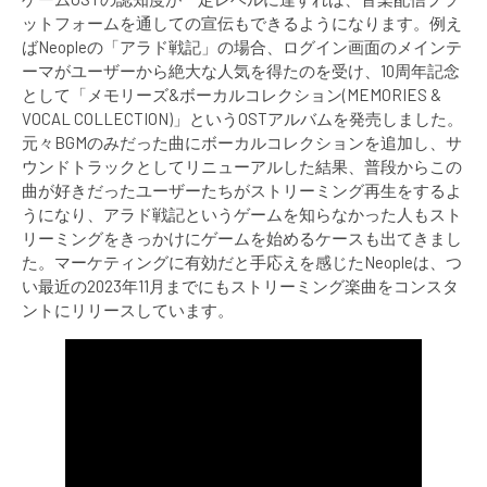
ットフォームを通しての宣伝もできるようになります。例え
ばNeopleの「アラド戦記」の場合、ログイン画面のメインテ
ーマがユーザーから絶大な人気を得たのを受け、10周年記念
として「メモリーズ&ボーカルコレクション(MEMORIES &
VOCAL COLLECTION)」というOSTアルバムを発売しました。
元々BGMのみだった曲にボーカルコレクションを追加し、サ
ウンドトラックとしてリニューアルした結果、普段からこの
曲が好きだったユーザーたちがストリーミング再生をするよ
うになり、アラド戦記というゲームを知らなかった人もスト
リーミングをきっかけにゲームを始めるケースも出てきまし
た。マーケティングに有効だと手応えを感じたNeopleは、つ
い最近の2023年11月までにもストリーミング楽曲をコンスタ
ントにリリースしています。