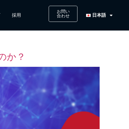
お問い
日本語
​
採用​
合わせ​
のか？