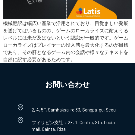
機械翻訳は幅広い産業で活用されており、目覚ましい発展
を遂げてはいるものの、ゲームのローカライズに耐えうる
レベルには未だ及ばないという認識が一般的です。ゲーム
ローカライズはプレイヤーの没入感を最大化するのが目標
であり、その肝となるゲーム内の会話や様々なテキストを
自然に訳す必要があるためです。
お問い合わせ​
2, 4, 5F, Samhaksa-ro 33, Songpa-gu, Seoul
フィリピン支社：2F, iL Centro, Sta. Lucia
mall, Cainta, Rizal