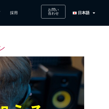
お問い
日本語
​
採用​
合わせ​
ン